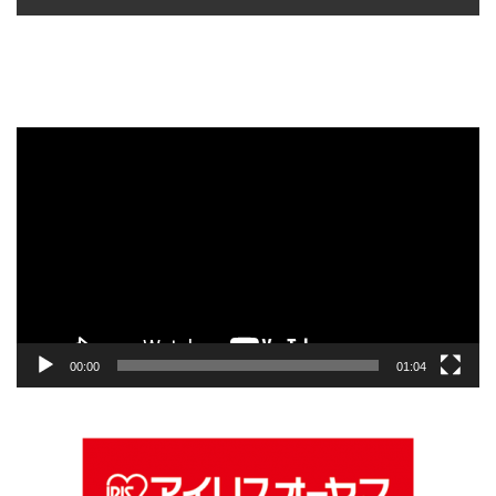
動
画
プ
レ
ー
ヤ
ー
00:00
01:04