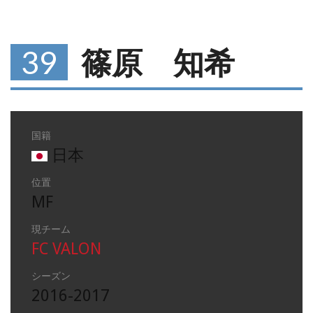
39
篠原 知希
国籍
日本
位置
MF
現チーム
FC VALON
シーズン
2016-2017