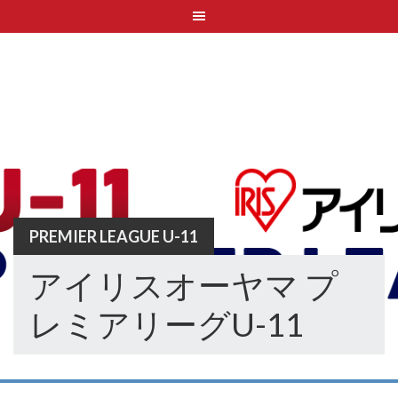
Skip
to
content
PREMIER LEAGUE U-11
アイリスオーヤマ プ
レミアリーグU-11