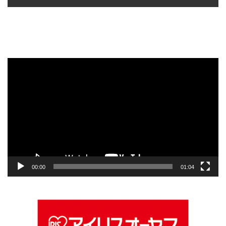
動
画
プ
レ
ー
ヤ
ー
00:00
01:04