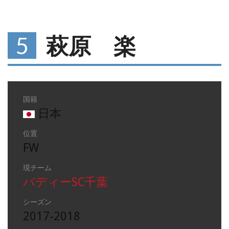
5
萩原 楽
国籍
日本
位置
FW
現チーム
バディーSC千葉
シーズン
2017-2018