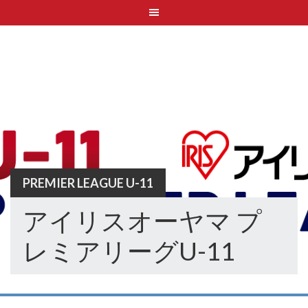
Skip
to
content
PREMIER LEAGUE U-11
アイリスオーヤマ プ
レミアリーグU-11