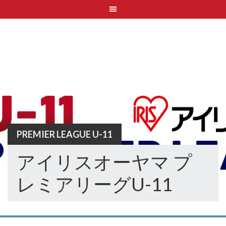
Skip
to
content
PREMIER LEAGUE U-11
アイリスオーヤマ プ
レミアリーグU-11