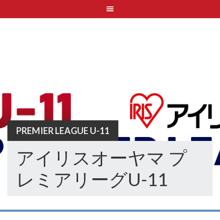
Skip
to
content
PREMIER LEAGUE U-11
アイリスオーヤマ プ
レミアリーグU-11