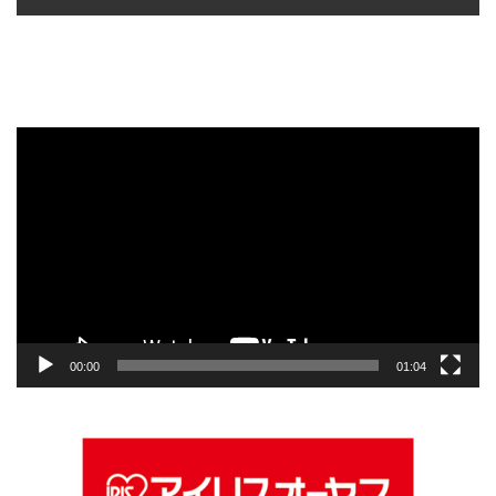
動
画
プ
レ
ー
ヤ
ー
00:00
01:04