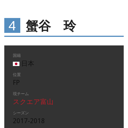
4
蟹谷 玲
国籍
日本
位置
FP
現チーム
スクエア富山
シーズン
2017-2018