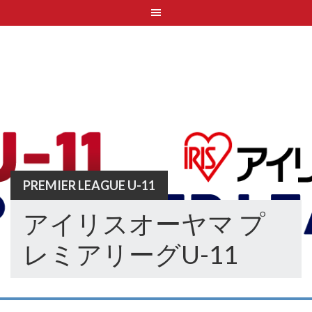
Skip
to
content
PREMIER LEAGUE U-11
アイリスオーヤマ プ
レミアリーグU-11