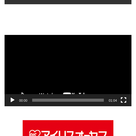
動
画
プ
レ
ー
ヤ
ー
00:00
01:04