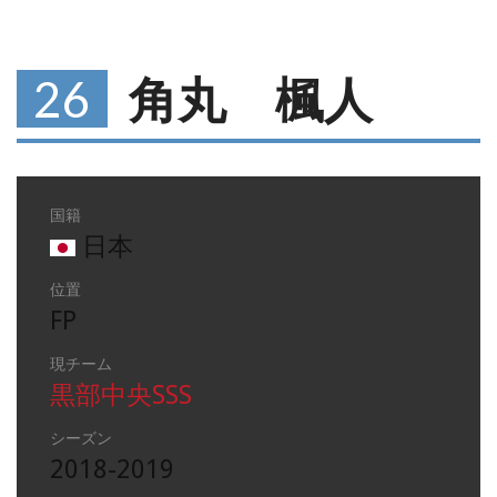
26
角丸 楓人
国籍
日本
位置
FP
現チーム
黒部中央SSS
シーズン
2018-2019