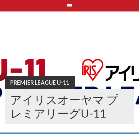
Skip
to
content
PREMIER LEAGUE U-11
アイリスオーヤマ プ
レミアリーグU-11