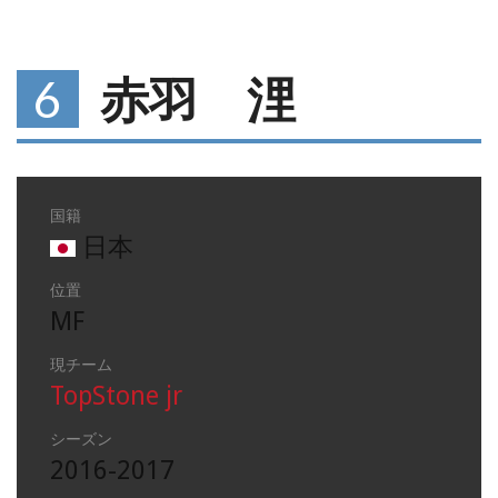
6
赤羽 浬
国籍
日本
位置
MF
現チーム
TopStone jr
シーズン
2016-2017