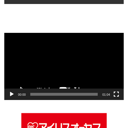
動
画
プ
レ
ー
ヤ
ー
00:00
01:04