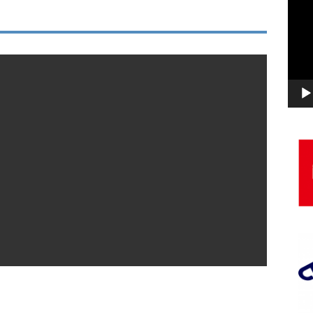
画
プ
レ
ー
ヤ
ー