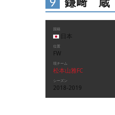
9
鎌﨑 蔵
国籍
日本
位置
FW
現チーム
松本山雅FC
シーズン
2018-2019