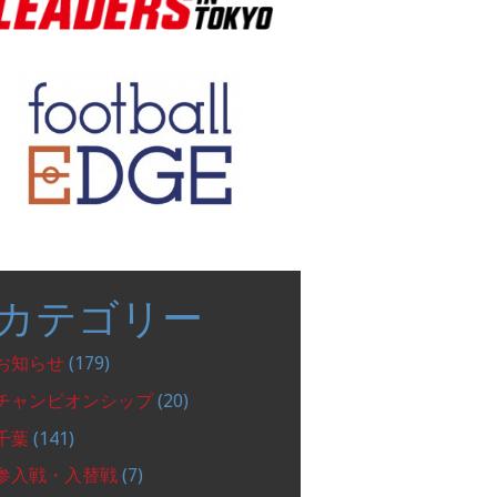
カテゴリー
お知らせ
(179)
チャンピオンシップ
(20)
千葉
(141)
参入戦・入替戦
(7)