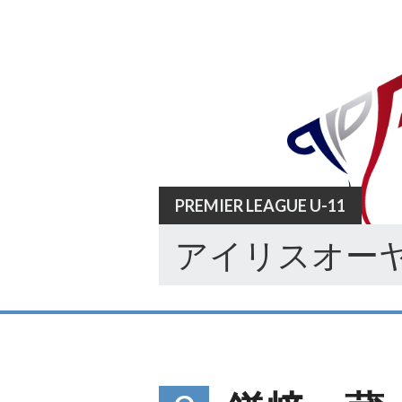
Skip
to
content
PREMIER LEAGUE U-11
アイリスオーヤ