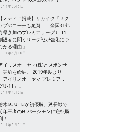
出場、ベスト16進出の活躍！
2019年9月6日
【メディア掲載】サカイク『Ｊク
ラブのコーチも絶賛！ 全国31都
府県参加のプレミアリーグＵ‐11
創設者に聞くリーグ戦が強化につ
ながる理由 』
2019年8月10日
アイリスオーヤマ(株)とスポンサ
ー契約を締結、 2019年度より
「アイリスオーヤマ プレミアリー
グU-11」に
2019年4月2日
栃木SC U-12が初優勝、延長戦で
前年王者のFCパーシモンに逆転勝
利！
2019年3月31日