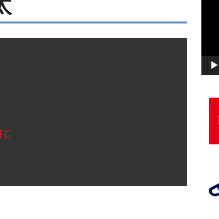
太
画
プ
レ
ー
ヤ
ー
FC