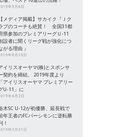
出場、ベスト16進出の活躍！
2019年9月6日
【メディア掲載】サカイク『Ｊク
ラブのコーチも絶賛！ 全国31都
府県参加のプレミアリーグＵ‐11
創設者に聞くリーグ戦が強化につ
ながる理由 』
2019年8月10日
アイリスオーヤマ(株)とスポンサ
ー契約を締結、 2019年度より
「アイリスオーヤマ プレミアリー
グU-11」に
2019年4月2日
栃木SC U-12が初優勝、延長戦で
前年王者のFCパーシモンに逆転勝
利！
2019年3月31日