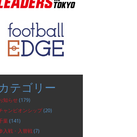
カテゴリー
お知らせ
(179)
チャンピオンシップ
(20)
千葉
(141)
参入戦・入替戦
(7)