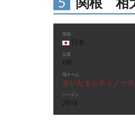
5
関根 相
国籍
日本
位置
FW
現チーム
さいたまシティノース
シーズン
2016