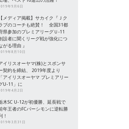
出場、ベスト16進出の活躍！
2019年9月6日
【メディア掲載】サカイク『Ｊク
ラブのコーチも絶賛！ 全国31都
府県参加のプレミアリーグＵ‐11
創設者に聞くリーグ戦が強化につ
ながる理由 』
2019年8月10日
アイリスオーヤマ(株)とスポンサ
ー契約を締結、 2019年度より
「アイリスオーヤマ プレミアリー
グU-11」に
2019年4月2日
栃木SC U-12が初優勝、延長戦で
前年王者のFCパーシモンに逆転勝
利！
2019年3月31日