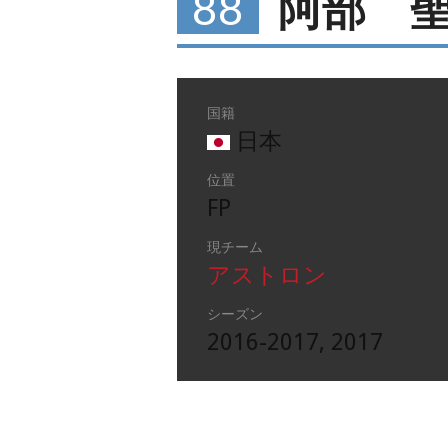
88
阿部 
国籍
日本
位置
FP
現チーム
アストロン
シーズン
2016-2017, 2017