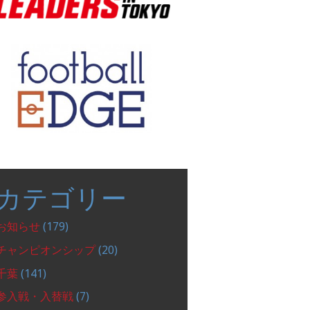
カテゴリー
お知らせ
(179)
チャンピオンシップ
(20)
千葉
(141)
参入戦・入替戦
(7)