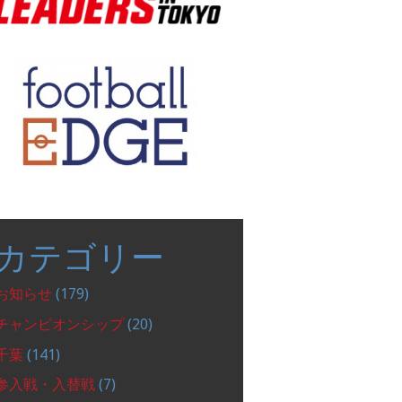
カテゴリー
お知らせ
(179)
チャンピオンシップ
(20)
千葉
(141)
参入戦・入替戦
(7)