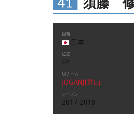
41
須藤 
国籍
日本
位置
FP
現チーム
JOGANJI富山
シーズン
2017-2018