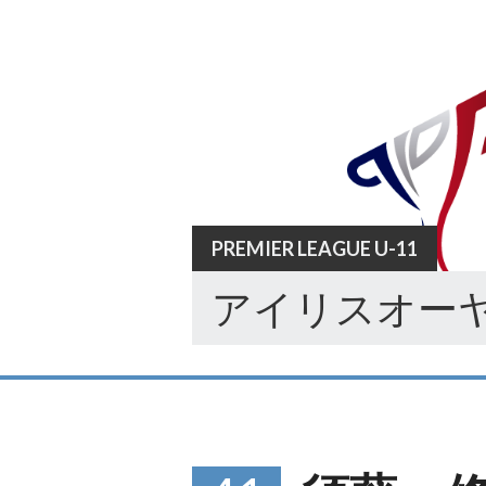
Skip
to
content
PREMIER LEAGUE U-11
アイリスオーヤ