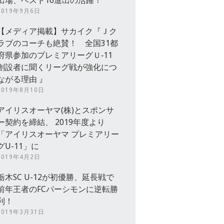
出場、ベスト16進出の活躍！
2019年9月6日
【メディア掲載】サカイク『Ｊク
ラブのコーチも絶賛！ 全国31都
府県参加のプレミアリーグＵ‐11
創設者に聞くリーグ戦が強化につ
ながる理由 』
2019年8月10日
アイリスオーヤマ(株)とスポンサ
ー契約を締結、 2019年度より
「アイリスオーヤマ プレミアリー
グU-11」に
2019年4月2日
栃木SC U-12が初優勝、延長戦で
前年王者のFCパーシモンに逆転勝
利！
2019年3月31日