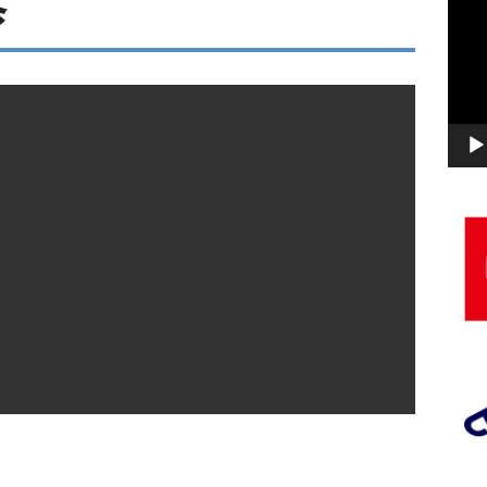
修
画
プ
レ
ー
ヤ
ー