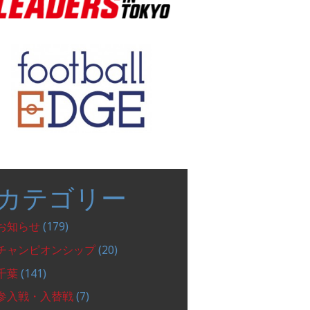
カテゴリー
お知らせ
(179)
チャンピオンシップ
(20)
千葉
(141)
参入戦・入替戦
(7)