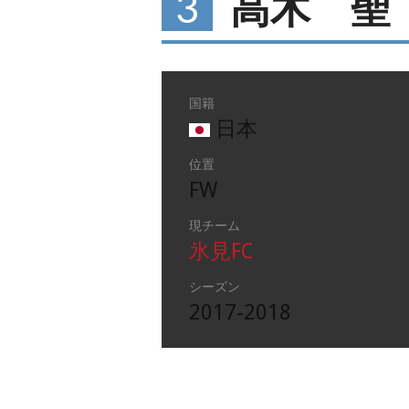
3
高木 聖
国籍
日本
位置
FW
現チーム
氷見FC
シーズン
2017-2018