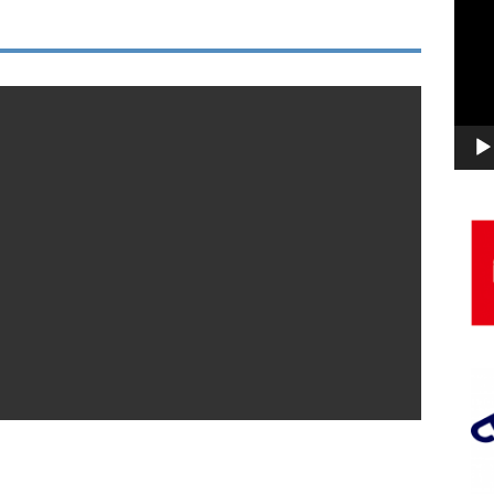
画
プ
レ
ー
ヤ
ー