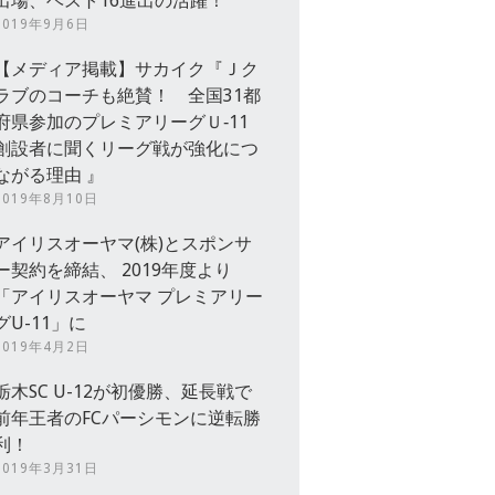
出場、ベスト16進出の活躍！
2019年9月6日
【メディア掲載】サカイク『Ｊク
ラブのコーチも絶賛！ 全国31都
府県参加のプレミアリーグＵ‐11
創設者に聞くリーグ戦が強化につ
ながる理由 』
2019年8月10日
アイリスオーヤマ(株)とスポンサ
ー契約を締結、 2019年度より
「アイリスオーヤマ プレミアリー
グU-11」に
2019年4月2日
栃木SC U-12が初優勝、延長戦で
前年王者のFCパーシモンに逆転勝
利！
2019年3月31日