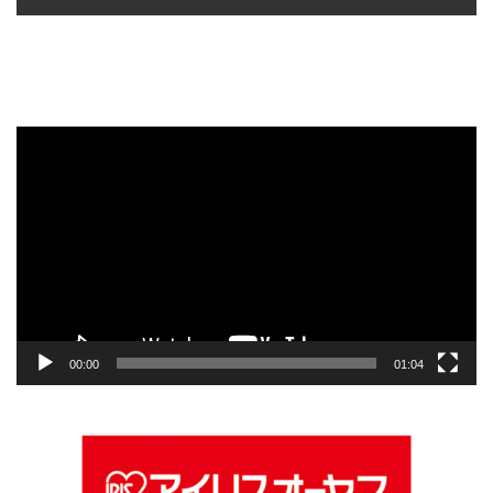
動
画
プ
レ
ー
ヤ
ー
00:00
01:04