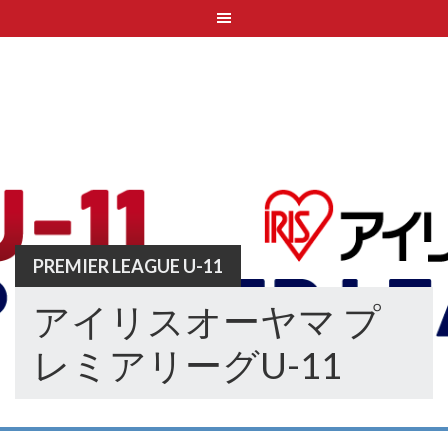
Skip
to
content
PREMIER LEAGUE U-11
アイリスオーヤマ プ
レミアリーグU-11