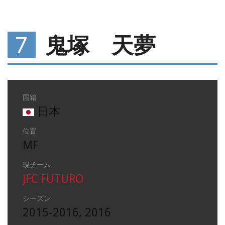
7
鬼塚 天夢
国籍
日本
位置
MF
現チーム
JFC FUTURO
シーズン
2015-2016, 2016