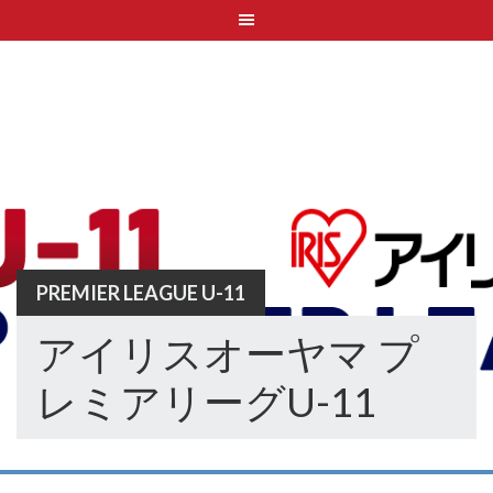
Skip
to
content
PREMIER LEAGUE U-11
アイリスオーヤマ プ
レミアリーグU-11