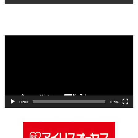
動
画
プ
レ
ー
ヤ
ー
00:00
01:04