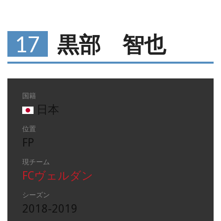
17
黒部 智也
国籍
日本
位置
FP
現チーム
FCヴェルダン
シーズン
2018-2019