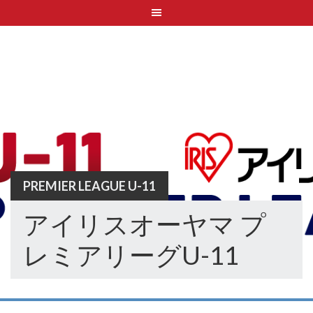
Skip
to
content
PREMIER LEAGUE U-11
アイリスオーヤマ プ
レミアリーグU-11