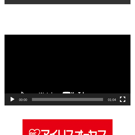
動
画
プ
レ
ー
ヤ
ー
00:00
01:04