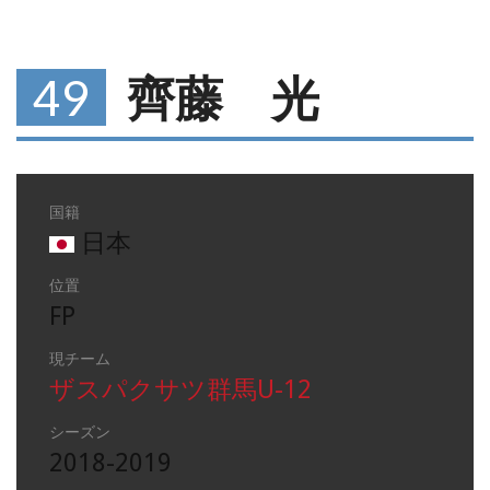
49
齊藤 光
国籍
日本
位置
FP
現チーム
ザスパクサツ群馬U-12
シーズン
2018-2019