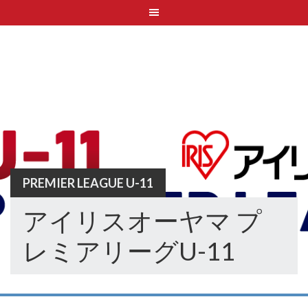
Skip
to
content
PREMIER LEAGUE U-11
アイリスオーヤマ プ
レミアリーグU-11