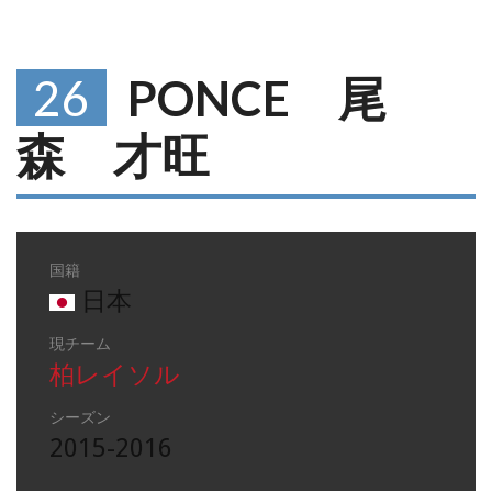
26
PONCE 尾
森 才旺
国籍
日本
現チーム
柏レイソル
シーズン
2015-2016