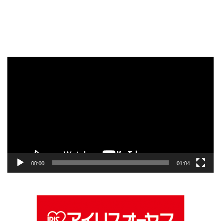
動
画
プ
レ
ー
ヤ
ー
00:00
01:04