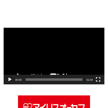
動
画
プ
レ
ー
ヤ
ー
00:00
01:04