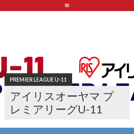
Skip
to
content
PREMIER LEAGUE U-11
アイリスオーヤマ プ
レミアリーグU-11