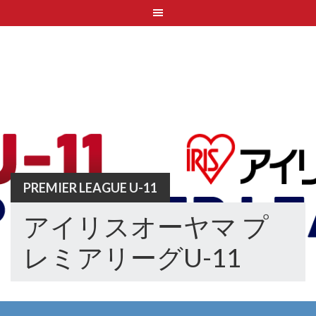
Skip
to
content
PREMIER LEAGUE U-11
アイリスオーヤマ プ
レミアリーグU-11