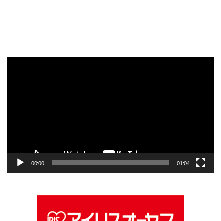
動
画
プ
レ
ー
ヤ
ー
00:00
01:04