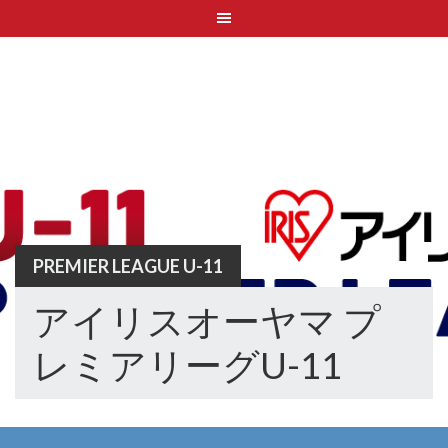
Skip
to
content
PREMIER LEAGUE U-11
アイリスオーヤマ プ
レミアリーグU-11