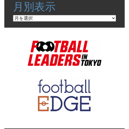
月別表示
月
別
表
示