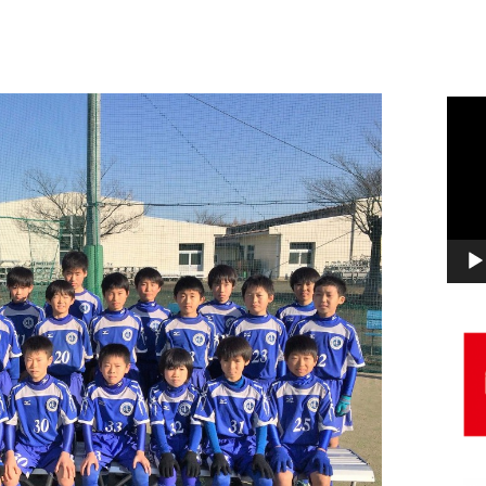
動
画
プ
レ
ー
ヤ
ー