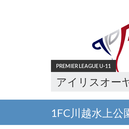
Skip
to
content
PREMIER LEAGUE U-11
アイリスオーヤ
1FC川越水上公