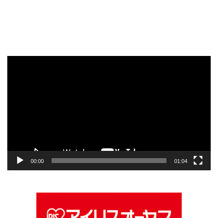
動
画
プ
レ
ー
ヤ
ー
00:00
01:04