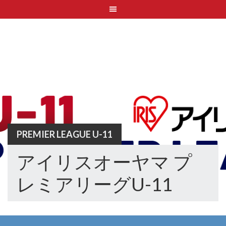
Skip
to
content
PREMIER LEAGUE U-11
アイリスオーヤマ プ
レミアリーグU-11