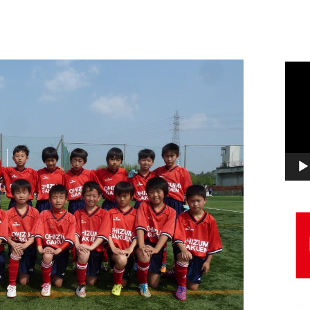
動
画
プ
レ
ー
ヤ
ー