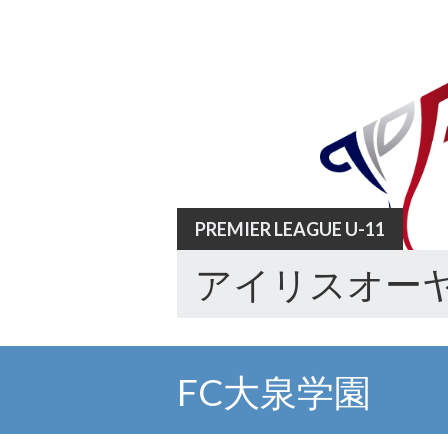
Skip
to
content
PREMIER LEAGUE U-11
アイリスオーヤ
FC大泉学園