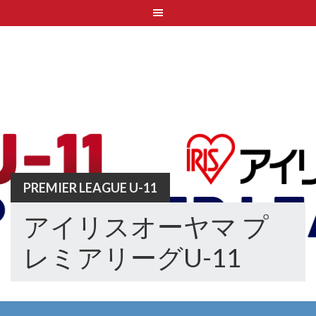
Skip
to
content
PREMIER LEAGUE U-11
アイリスオーヤマ プ
レミアリーグU-11