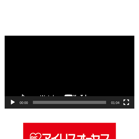
動
画
プ
レ
ー
ヤ
ー
00:00
01:04