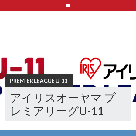
Skip
to
content
PREMIER LEAGUE U-11
アイリスオーヤマ プ
レミアリーグU-11