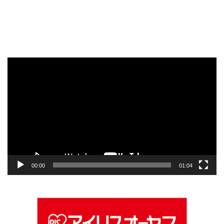
動
画
プ
レ
ー
ヤ
ー
00:00
01:04