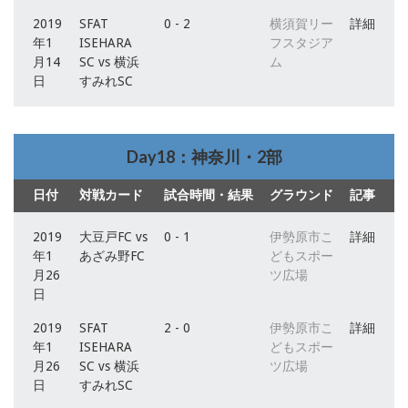
2019
SFAT
0 - 2
横須賀リー
詳細
年1
ISEHARA
フスタジア
月14
SC vs 横浜
ム
日
すみれSC
Day18：神奈川・2部
日付
対戦カード
試合時間・結果
グラウンド
記事
2019
大豆戸FC vs
0 - 1
伊勢原市こ
詳細
年1
あざみ野FC
どもスポー
月26
ツ広場
日
2019
SFAT
2 - 0
伊勢原市こ
詳細
年1
ISEHARA
どもスポー
月26
SC vs 横浜
ツ広場
日
すみれSC