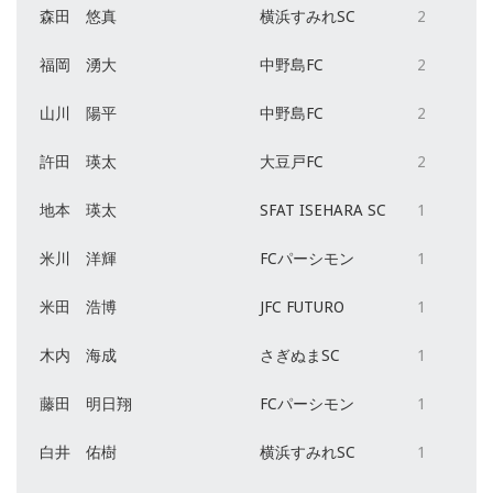
森田 悠真
横浜すみれSC
2
福岡 湧大
中野島FC
2
山川 陽平
中野島FC
2
許田 瑛太
大豆戸FC
2
地本 瑛太
SFAT ISEHARA SC
1
米川 洋輝
FCパーシモン
1
米田 浩博
JFC FUTURO
1
木内 海成
さぎぬまSC
1
藤田 明日翔
FCパーシモン
1
白井 佑樹
横浜すみれSC
1