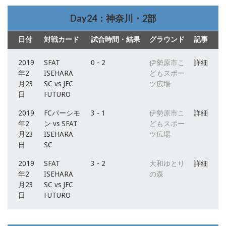
Day24：神奈川・2部
日付
対戦カード
試合時間・結果
グラウンド
記事
2019
SFAT
0 - 2
伊勢原市こ
詳細
年2
ISEHARA
どもスポー
月23
SC vs JFC
ツ広場
日
FUTURO
2019
FCパーシモ
3 - 1
伊勢原市こ
詳細
年2
ン vs SFAT
どもスポー
月23
ISEHARA
ツ広場
日
SC
2019
SFAT
3 - 2
大和ゆとり
詳細
年2
ISEHARA
の森
月23
SC vs JFC
日
FUTURO