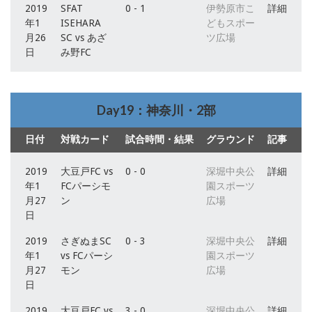
2019
SFAT
0 - 1
伊勢原市こ
詳細
年1
ISEHARA
どもスポー
月26
SC vs あざ
ツ広場
日
み野FC
Day19：神奈川・2部
日付
対戦カード
試合時間・結果
グラウンド
記事
2019
大豆戸FC vs
0 - 0
深堀中央公
詳細
年1
FCパーシモ
園スポーツ
月27
ン
広場
日
2019
さぎぬまSC
0 - 3
深堀中央公
詳細
年1
vs FCパーシ
園スポーツ
月27
モン
広場
日
2019
大豆戸FC vs
3 - 0
深堀中央公
詳細