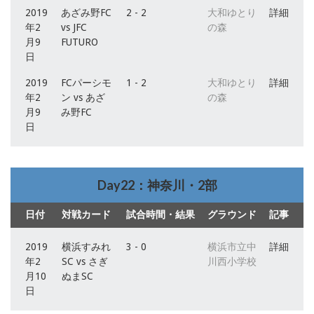
2019
あざみ野FC
2 - 2
大和ゆとり
詳細
年2
vs JFC
の森
月9
FUTURO
日
2019
FCパーシモ
1 - 2
大和ゆとり
詳細
年2
ン vs あざ
の森
月9
み野FC
日
Day22：神奈川・2部
日付
対戦カード
試合時間・結果
グラウンド
記事
2019
横浜すみれ
3 - 0
横浜市立中
詳細
年2
SC vs さぎ
川西小学校
月10
ぬまSC
日