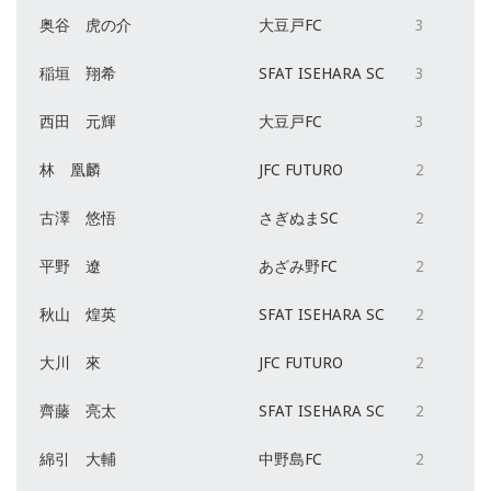
奥谷 虎の介
大豆戸FC
3
稲垣 翔希
SFAT ISEHARA SC
3
西田 元輝
大豆戸FC
3
林 凰麟
JFC FUTURO
2
古澤 悠悟
さぎぬまSC
2
平野 遼
あざみ野FC
2
秋山 煌英
SFAT ISEHARA SC
2
大川 來
JFC FUTURO
2
齊藤 亮太
SFAT ISEHARA SC
2
綿引 大輔
中野島FC
2