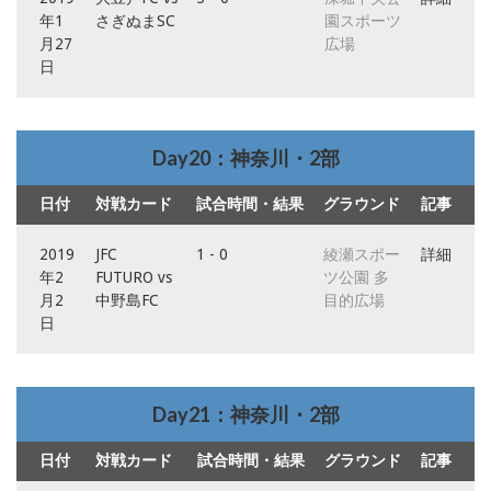
年1
さぎぬまSC
園スポーツ
月27
広場
日
Day20：神奈川・2部
日付
対戦カード
試合時間・結果
グラウンド
記事
2019
JFC
1 - 0
綾瀬スポー
詳細
年2
FUTURO vs
ツ公園 多
月2
中野島FC
目的広場
日
Day21：神奈川・2部
日付
対戦カード
試合時間・結果
グラウンド
記事