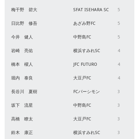
梅干野 碧大
SFAT ISEHARA SC
5
日比野 修吾
あざみ野FC
5
今井 健人
中野島FC
5
岩崎 亮佑
横浜すみれSC
4
橋本 櫂人
JFC FUTURO
4
堀内 泰良
大豆戸FC
4
長谷川 夏樹
FCパーシモン
3
坂下 流星
中野島FC
3
高橋 瞭太
大豆戸FC
3
鈴木 康正
横浜すみれSC
3