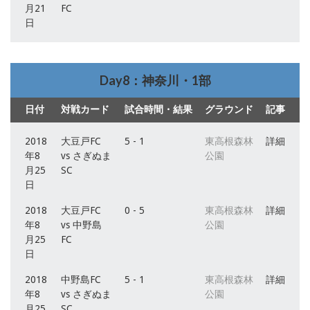
月21
FC
日
Day8：神奈川・1部
日付
対戦カード
試合時間・結果
グラウンド
記事
2018
大豆戸FC
5 - 1
東高根森林
詳細
年8
vs さぎぬま
公園
月25
SC
日
2018
大豆戸FC
0 - 5
東高根森林
詳細
年8
vs 中野島
公園
月25
FC
日
2018
中野島FC
5 - 1
東高根森林
詳細
年8
vs さぎぬま
公園
月25
SC