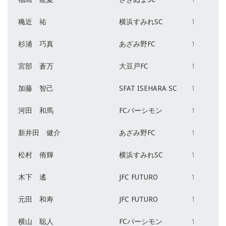
穐近 祐
横浜すみれSC
1
杉浦 巧真
あざみ野FC
1
宮部 蒼万
大豆戸FC
1
加藤 智己
SFAT ISEHARA SC
1
河田 和馬
FCパーシモン
1
新井田 健介
あざみ野FC
1
松村 侑輝
横浜すみれSC
1
木下 遙
JFC FUTURO
1
元田 和寿
JFC FUTURO
1
横山 聡人
FCパーシモン
1