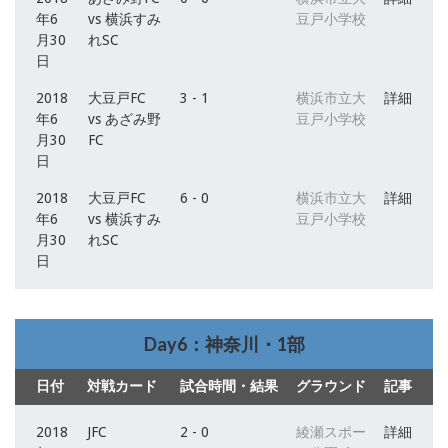
年6
vs 横浜すみ
豆戸小学校
月30
れSC
日
2018
大豆戸FC
3 - 1
横浜市立大
詳細
年6
vs あざみ野
豆戸小学校
月30
FC
日
2018
大豆戸FC
6 - 0
横浜市立大
詳細
年6
vs 横浜すみ
豆戸小学校
月30
れSC
日
Day6：神奈川・1部
日付
対戦カード
試合時間・結果
グラウンド
記事
2018
JFC
2 - 0
綾瀬スポー
詳細