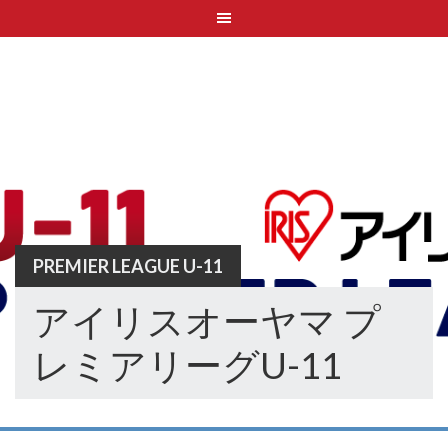
Skip
to
content
PREMIER LEAGUE U-11
アイリスオーヤマ プ
レミアリーグU-11