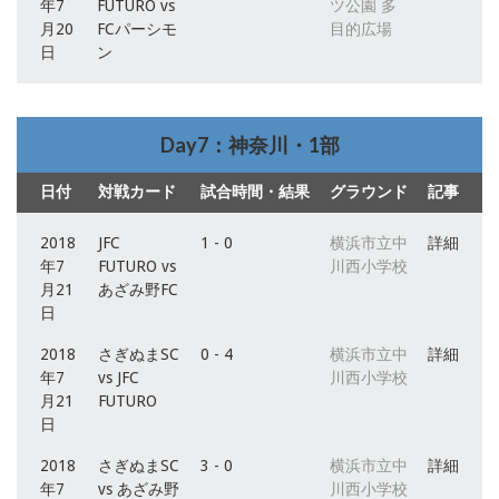
年7
FUTURO vs
ツ公園 多
月20
FCパーシモ
目的広場
日
ン
Day7：神奈川・1部
日付
対戦カード
試合時間・結果
グラウンド
記事
2018
JFC
1 - 0
横浜市立中
詳細
年7
FUTURO vs
川西小学校
月21
あざみ野FC
日
2018
さぎぬまSC
0 - 4
横浜市立中
詳細
年7
vs JFC
川西小学校
月21
FUTURO
日
2018
さぎぬまSC
3 - 0
横浜市立中
詳細
年7
vs あざみ野
川西小学校