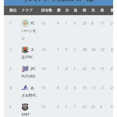
順位
クラブ
試合数
勝
分
負
得
失
差
勝
1
FC
13
9
1
3
25
8
17
28
パーシモ
ン
2
大
14
7
5
2
28
16
12
26
豆戸FC
3
JFC
14
7
4
3
22
11
11
25
FUTURO
4
あ
13
6
2
5
15
17
-2
20
ざみ野FC
5
13
5
1
7
21
21
0
16
SFAT