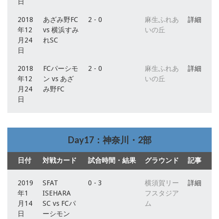
日
2018
あざみ野FC
2 - 0
麻生ふれあ
詳細
年12
vs 横浜すみ
いの丘
月24
れSC
日
2018
FCパーシモ
2 - 0
麻生ふれあ
詳細
年12
ン vs あざ
いの丘
月24
み野FC
日
Day17：神奈川・2部
日付
対戦カード
試合時間・結果
グラウンド
記事
2019
SFAT
0 - 3
横須賀リー
詳細
年1
ISEHARA
フスタジア
月14
SC vs FCパ
ム
日
ーシモン