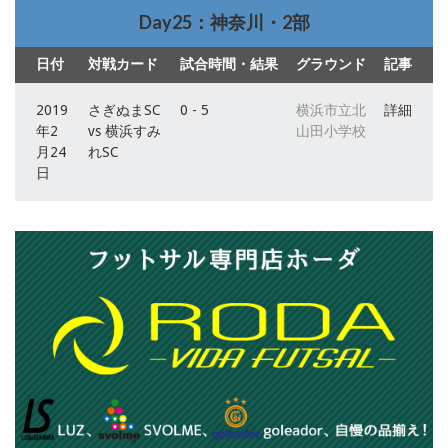
Day25：神奈川・2部
日付
対戦カード
試合時間・結果
グラウンド
記事
2019
さぎぬまSC
0 - 5
横浜市立北
詳細
年2
vs 横浜すみ
山田小学校
月24
れSC
日