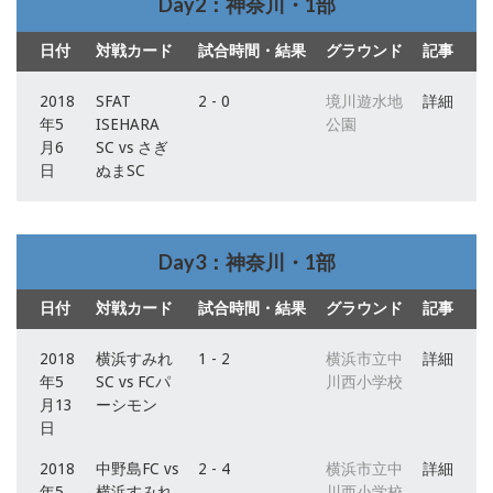
Day2：神奈川・1部
日付
対戦カード
試合時間・結果
グラウンド
記事
2018
SFAT
2 - 0
境川遊水地
詳細
年5
ISEHARA
公園
月6
SC vs さぎ
日
ぬまSC
Day3：神奈川・1部
日付
対戦カード
試合時間・結果
グラウンド
記事
2018
横浜すみれ
1 - 2
横浜市立中
詳細
年5
SC vs FCパ
川西小学校
月13
ーシモン
日
2018
中野島FC vs
2 - 4
横浜市立中
詳細
年5
横浜すみれ
川西小学校