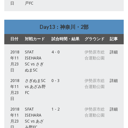
日
戸FC
Day13：神奈川・2部
日付
対戦カード
試合時間・結果
グラウンド
記事
2018
SFAT
4 - 0
伊勢原市総
詳細
年11
ISEHARA
合運動公園
月23
SC vs さぎ
日
ぬまSC
2018
さぎぬまSC
0 - 3
伊勢原市総
詳細
年11
vs あざみ野
合運動公園
月23
FC
日
2018
SFAT
1 - 2
伊勢原市総
詳細
年11
ISEHARA
合運動公園
月23
SC vs あざ
日
み野FC