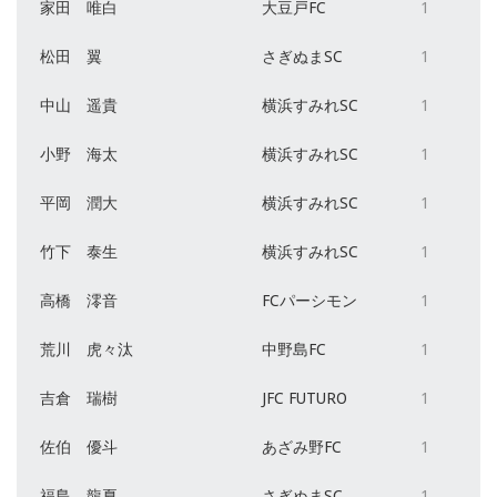
家田 唯白
大豆戸FC
1
松田 翼
さぎぬまSC
1
中山 遥貴
横浜すみれSC
1
小野 海太
横浜すみれSC
1
平岡 潤大
横浜すみれSC
1
竹下 泰生
横浜すみれSC
1
高橋 澪音
FCパーシモン
1
荒川 虎々汰
中野島FC
1
吉倉 瑞樹
JFC FUTURO
1
佐伯 優斗
あざみ野FC
1
福島 龍夏
さぎぬまSC
1