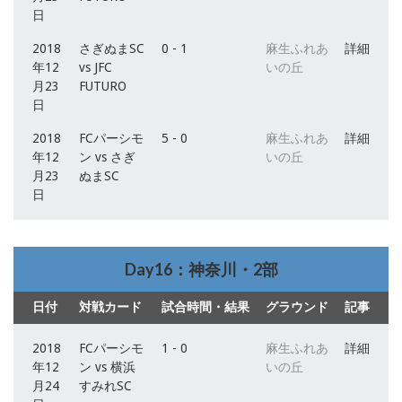
日
2018
さぎぬまSC
0 - 1
麻生ふれあ
詳細
年12
vs JFC
いの丘
月23
FUTURO
日
2018
FCパーシモ
5 - 0
麻生ふれあ
詳細
年12
ン vs さぎ
いの丘
月23
ぬまSC
日
Day16：神奈川・2部
日付
対戦カード
試合時間・結果
グラウンド
記事
2018
FCパーシモ
1 - 0
麻生ふれあ
詳細
年12
ン vs 横浜
いの丘
月24
すみれSC