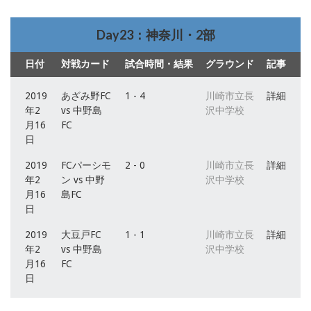
Day23：神奈川・2部
日付
対戦カード
試合時間・結果
グラウンド
記事
2019
あざみ野FC
1 - 4
川崎市立長
詳細
年2
vs 中野島
沢中学校
月16
FC
日
2019
FCパーシモ
2 - 0
川崎市立長
詳細
年2
ン vs 中野
沢中学校
月16
島FC
日
2019
大豆戸FC
1 - 1
川崎市立長
詳細
年2
vs 中野島
沢中学校
月16
FC
日