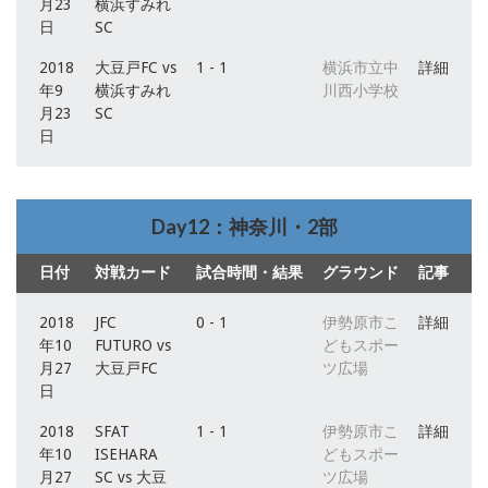
月23
横浜すみれ
日
SC
2018
大豆戸FC vs
1 - 1
横浜市立中
詳細
年9
横浜すみれ
川西小学校
月23
SC
日
Day12：神奈川・2部
日付
対戦カード
試合時間・結果
グラウンド
記事
2018
JFC
0 - 1
伊勢原市こ
詳細
年10
FUTURO vs
どもスポー
月27
大豆戸FC
ツ広場
日
2018
SFAT
1 - 1
伊勢原市こ
詳細
年10
ISEHARA
どもスポー
月27
SC vs 大豆
ツ広場