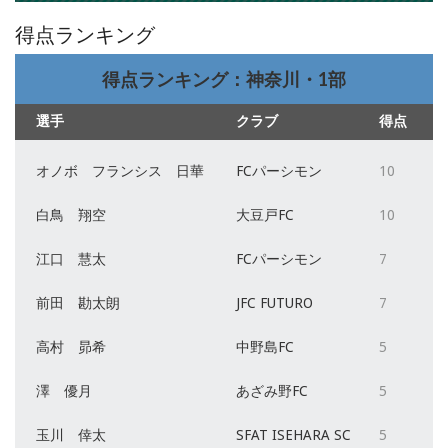
得点ランキング
得点ランキング：神奈川・1部
選手
クラブ
得点
オノボ フランシス 日華
FCパーシモン
10
白鳥 翔空
大豆戸FC
10
江口 慧太
FCパーシモン
7
前田 勘太朗
JFC FUTURO
7
高村 昴希
中野島FC
5
澤 優月
あざみ野FC
5
玉川 倖太
SFAT ISEHARA SC
5