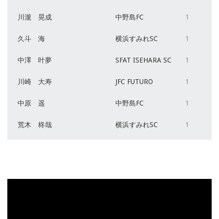
川瀧 晃成
中野島FC
1
久斗 海
横浜すみれSC
1
中澤 叶夢
SFAT ISEHARA SC
1
川崎 大寿
JFC FUTURO
1
中原 遥
中野島FC
1
荒木 柊哉
横浜すみれSC
1
動
画
プ