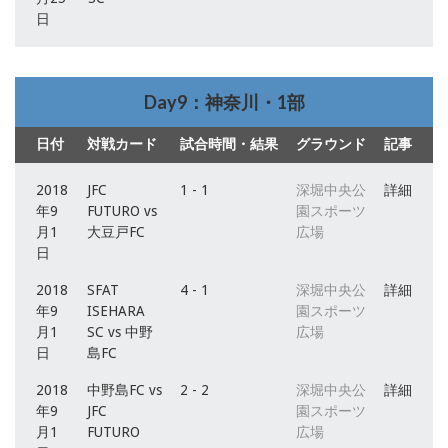
日
Day9：神奈川・1部
日付
対戦カード
試合時間・結果
グラウンド
記事
2018
JFC
1 - 1
深堀中央公
詳細
年9
FUTURO vs
園スポーツ
月1
大豆戸FC
広場
日
2018
SFAT
4 - 1
深堀中央公
詳細
年9
ISEHARA
園スポーツ
月1
SC vs 中野
広場
日
島FC
2018
中野島FC vs
2 - 2
深堀中央公
詳細
年9
JFC
園スポーツ
月1
FUTURO
広場