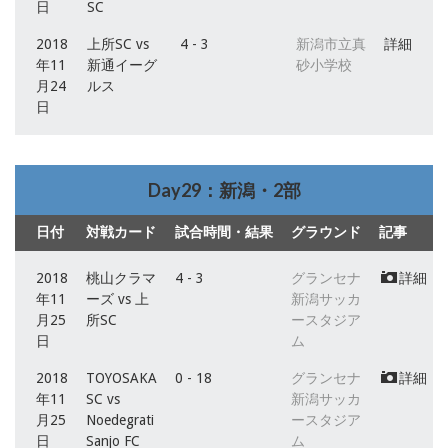
日
SC
2018
上所SC vs
4 - 3
新潟市立真
詳細
年11
新通イーグ
砂小学校
月24
ルス
日
Day29：新潟・2部
日付
対戦カード
試合時間・結果
グラウンド
記事
2018
桃山クラマ
4 - 3
グランセナ
詳細
年11
ーズ vs 上
新潟サッカ
月25
所SC
ースタジア
日
ム
2018
TOYOSAKA
0 - 18
グランセナ
詳細
年11
SC vs
新潟サッカ
月25
Noedegrati
ースタジア
日
Sanjo FC
ム