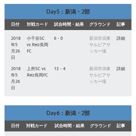
Day5：新潟・2部
日付
対戦カード
試合時間・結果
グラウンド
記事
2018
小千谷SC
6 - 0
新潟市潟東
詳細
年5
vs Reiz長岡
サルビアサ
月26
FC
ッカー場
日
2018
上所SC vs
13 - 4
新潟市潟東
詳細
年5
Reiz長岡FC
サルビアサ
月26
ッカー場
日
Day6：新潟・2部
日付
対戦カード
試合時間・結果
グラウンド
記事