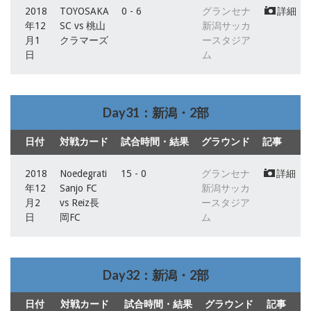
2018
TOYOSAKA
0 - 6
グランセナ
詳細
年12
SC vs 桃山
新潟サッカ
月1
クラマーズ
ースタジア
日
ム
Day31：新潟・2部
日付
対戦カード
試合時間・結果
グラウンド
記事
2018
Noedegrati
15 - 0
グランセナ
詳細
年12
Sanjo FC
新潟サッカ
月2
vs Reiz長
ースタジア
日
岡FC
ム
Day32：新潟・2部
日付
対戦カード
試合時間・結果
グラウンド
記事