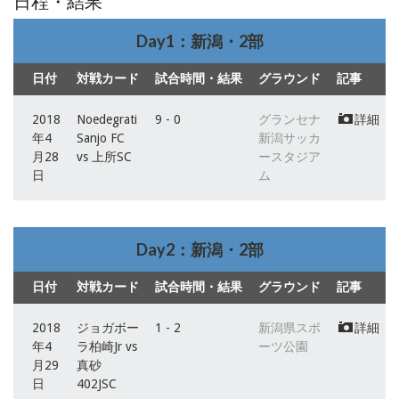
日程・結果
Day1：新潟・2部
日付
対戦カード
試合時間・結果
グラウンド
記事
2018
Noedegrati
9 - 0
グランセナ
詳細
年4
Sanjo FC
新潟サッカ
月28
vs 上所SC
ースタジア
日
ム
Day2：新潟・2部
日付
対戦カード
試合時間・結果
グラウンド
記事
2018
ジョガボー
1 - 2
新潟県スポ
詳細
年4
ラ柏崎Jr vs
ーツ公園
月29
真砂
日
402JSC