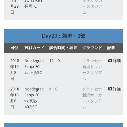
年9
SC vs Reiz
新潟サッカ
月29
長岡FC
ースタジア
日
ム
Day23：新潟・2部
日付
対戦カード
試合時間・結果
グラウンド
記事
2018
Noedegrati
11 - 0
グランセナ
詳細
年10
Sanjo FC
新潟サッカ
月8
vs 上所SC
ースタジア
日
ム
2018
Noedegrati
6 - 0
グランセナ
詳細
年10
Sanjo FC
新潟サッカ
月8
vs 真砂
ースタジア
日
402JSC
ム