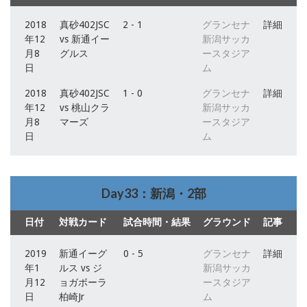
2018
真砂402JSC
2 - 1
グランセナ
詳細
年12
vs 新通イー
新潟サッカ
月8
グルス
ースタジア
日
ム
2018
真砂402JSC
1 - 0
グランセナ
詳細
年12
vs 桃山クラ
新潟サッカ
月8
マーズ
ースタジア
日
ム
Day33：新潟・2部
日付
対戦カード
試合時間・結果
グラウンド
記事
2019
新通イーグ
0 - 5
グランセナ
詳細
年1
ルス vs ジ
新潟サッカ
月12
ョガボーラ
ースタジア
日
柏崎Jr
ム