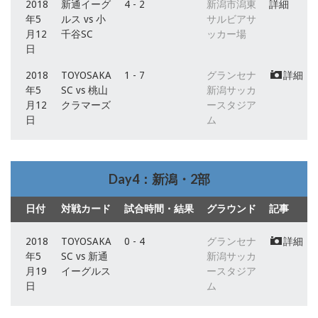
2018
新通イーグ
4 - 2
新潟市潟東
詳細
年5
ルス vs 小
サルビアサ
月12
千谷SC
ッカー場
日
2018
TOYOSAKA
1 - 7
グランセナ
詳細
年5
SC vs 桃山
新潟サッカ
月12
クラマーズ
ースタジア
日
ム
Day4：新潟・2部
日付
対戦カード
試合時間・結果
グラウンド
記事
2018
TOYOSAKA
0 - 4
グランセナ
詳細
年5
SC vs 新通
新潟サッカ
月19
イーグルス
ースタジア
日
ム