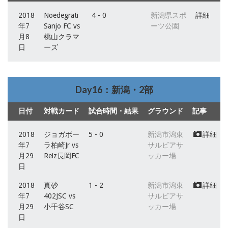
2018
Noedegrati
4 - 0
新潟県スポ
詳細
年7
Sanjo FC vs
ーツ公園
月8
桃山クラマ
日
ーズ
Day16：新潟・2部
日付
対戦カード
試合時間・結果
グラウンド
記事
2018
ジョガボー
5 - 0
新潟市潟東
詳細
年7
ラ柏崎Jr vs
サルビアサ
月29
Reiz長岡FC
ッカー場
日
2018
真砂
1 - 2
新潟市潟東
詳細
年7
402JSC vs
サルビアサ
月29
小千谷SC
ッカー場
日