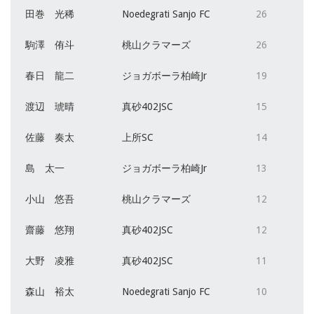
田巻 光稀
Noedegrati Sanjo FC
26
駒澤 侑斗
桃山クラマーズ
26
春日 龍二
ジョガボーラ柏崎Jr
19
渡辺 琥晴
真砂402JSC
15
佐藤 奏太
上所SC
14
島 太一
ジョガボーラ柏崎Jr
13
小山 悠吾
桃山クラマーズ
12
齋藤 悠翔
真砂402JSC
12
大野 凌雅
真砂402JSC
11
森山 裕太
Noedegrati Sanjo FC
10