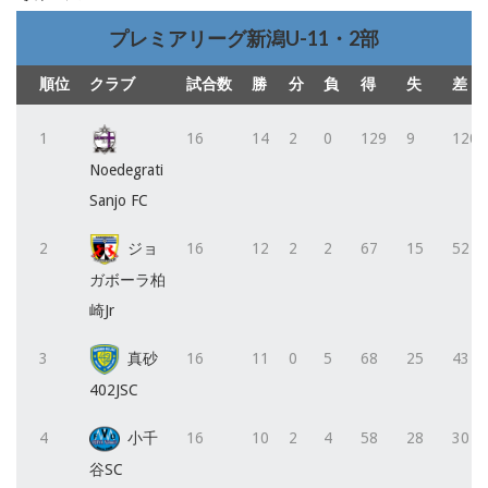
プレミアリーグ新潟U-11・2部
順位
クラブ
試合数
勝
分
負
得
失
差
1
16
14
2
0
129
9
120
Noedegrati
Sanjo FC
2
ジョ
16
12
2
2
67
15
52
ガボーラ柏
崎Jr
3
真砂
16
11
0
5
68
25
43
402JSC
4
小千
16
10
2
4
58
28
30
谷SC