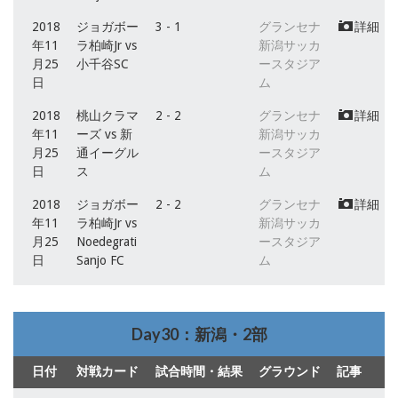
2018
ジョガボー
3 - 1
グランセナ
詳細
年11
ラ柏崎Jr vs
新潟サッカ
月25
小千谷SC
ースタジア
日
ム
2018
桃山クラマ
2 - 2
グランセナ
詳細
年11
ーズ vs 新
新潟サッカ
月25
通イーグル
ースタジア
日
ス
ム
2018
ジョガボー
2 - 2
グランセナ
詳細
年11
ラ柏崎Jr vs
新潟サッカ
月25
Noedegrati
ースタジア
日
Sanjo FC
ム
Day30：新潟・2部
日付
対戦カード
試合時間・結果
グラウンド
記事