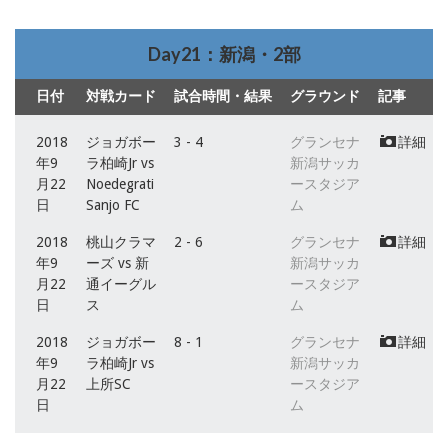
Day21：新潟・2部
日付
対戦カード
試合時間・結果
グラウンド
記事
2018
ジョガボー
3 - 4
グランセナ
詳細
年9
ラ柏崎Jr vs
新潟サッカ
月22
Noedegrati
ースタジア
日
Sanjo FC
ム
2018
桃山クラマ
2 - 6
グランセナ
詳細
年9
ーズ vs 新
新潟サッカ
月22
通イーグル
ースタジア
日
ス
ム
2018
ジョガボー
8 - 1
グランセナ
詳細
年9
ラ柏崎Jr vs
新潟サッカ
月22
上所SC
ースタジア
日
ム