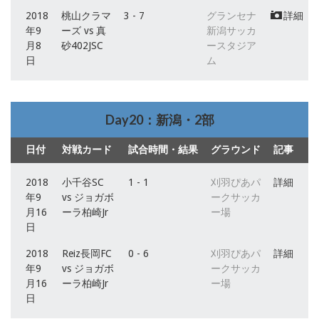
2018
桃山クラマ
3 - 7
グランセナ
詳細
年9
ーズ vs 真
新潟サッカ
月8
砂402JSC
ースタジア
日
ム
Day20：新潟・2部
日付
対戦カード
試合時間・結果
グラウンド
記事
2018
小千谷SC
1 - 1
刈羽ぴあパ
詳細
年9
vs ジョガボ
ークサッカ
月16
ーラ柏崎Jr
ー場
日
2018
Reiz長岡FC
0 - 6
刈羽ぴあパ
詳細
年9
vs ジョガボ
ークサッカ
月16
ーラ柏崎Jr
ー場
日