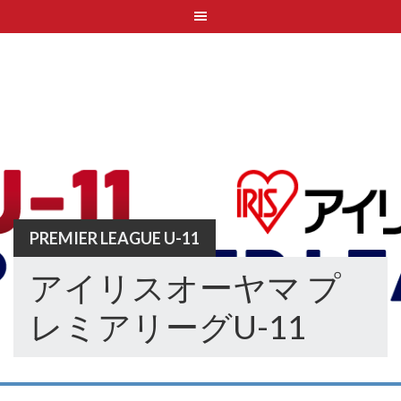
Skip
to
content
PREMIER LEAGUE U-11
アイリスオーヤマ プ
レミアリーグU-11