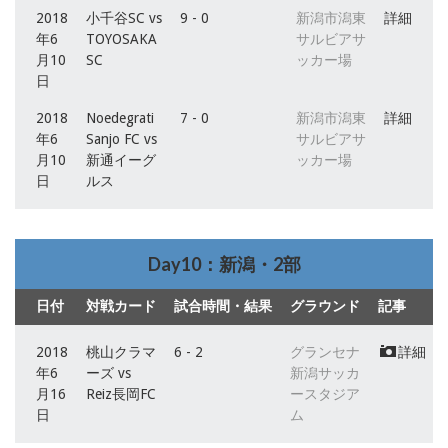
2018
小千谷SC vs
9 - 0
新潟市潟東
詳細
年6
TOYOSAKA
サルビアサ
月10
SC
ッカー場
日
2018
Noedegrati
7 - 0
新潟市潟東
詳細
年6
Sanjo FC vs
サルビアサ
月10
新通イーグ
ッカー場
日
ルス
Day10：新潟・2部
日付
対戦カード
試合時間・結果
グラウンド
記事
2018
桃山クラマ
6 - 2
グランセナ
詳細
年6
ーズ vs
新潟サッカ
月16
Reiz長岡FC
ースタジア
日
ム