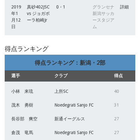
2019
真砂402JSC
0 - 1
グランセナ
詳細
年1
vs ジョガボ
新潟サッカ
月12
ーラ柏崎Jr
ースタジア
日
ム
得点ランキング
得点ランキング：新潟・2部
選手
クラブ
得点
小林 来琉
上所SC
40
茂木 勇樹
Noedegrati Sanjo FC
31
長谷部 爽空
新通イーグルス
27
倉茂 竜馬
Noedegrati Sanjo FC
27