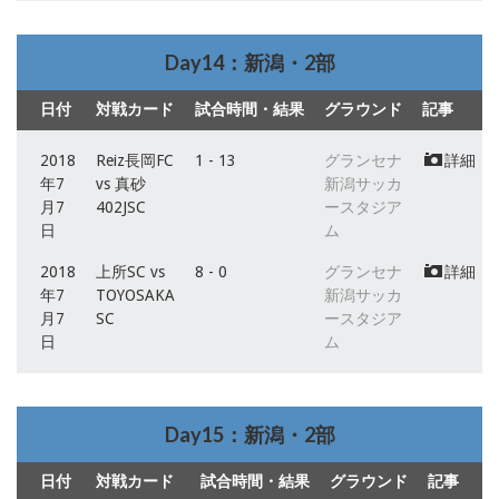
Day14：新潟・2部
日付
対戦カード
試合時間・結果
グラウンド
記事
2018
Reiz長岡FC
1 - 13
グランセナ
詳細
年7
vs 真砂
新潟サッカ
月7
402JSC
ースタジア
日
ム
2018
上所SC vs
8 - 0
グランセナ
詳細
年7
TOYOSAKA
新潟サッカ
月7
SC
ースタジア
日
ム
Day15：新潟・2部
日付
対戦カード
試合時間・結果
グラウンド
記事