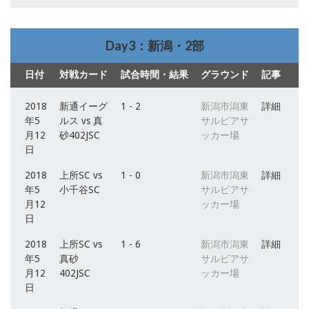
Day3：新潟・2部
日付
対戦カード
試合時間・結果
グラウンド
記事
2018
新通イーグ
1 - 2
新潟市潟東
詳細
年5
ルス vs 真
サルビアサ
月12
砂402JSC
ッカー場
日
2018
上所SC vs
1 - 0
新潟市潟東
詳細
年5
小千谷SC
サルビアサ
月12
ッカー場
日
2018
上所SC vs
1 - 6
新潟市潟東
詳細
年5
真砂
サルビアサ
月12
402JSC
ッカー場
日