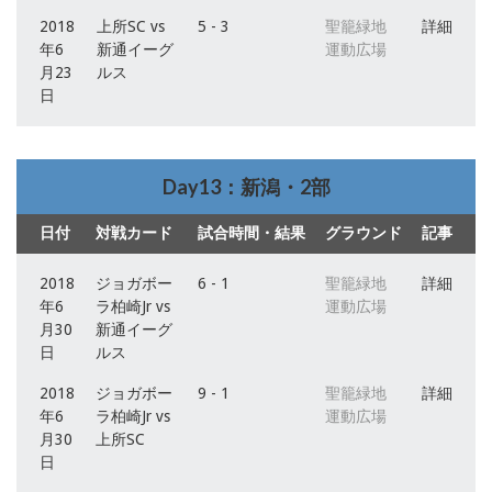
2018
上所SC vs
5 - 3
聖籠緑地
詳細
年6
新通イーグ
運動広場
月23
ルス
日
Day13：新潟・2部
日付
対戦カード
試合時間・結果
グラウンド
記事
2018
ジョガボー
6 - 1
聖籠緑地
詳細
年6
ラ柏崎Jr vs
運動広場
月30
新通イーグ
日
ルス
2018
ジョガボー
9 - 1
聖籠緑地
詳細
年6
ラ柏崎Jr vs
運動広場
月30
上所SC
日