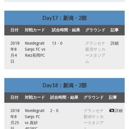
Day17：新潟・2部
日付
対戦カード
試合時間・結果
グラウンド
記事
2018
Noedegrati
13 - 0
グランセナ
詳細
年8
Sanjo FC vs
新潟サッカ
月4
Reiz長岡FC
ースタジア
日
ム
Day18：新潟・2部
日付
対戦カード
試合時間・結果
グラウンド
記事
2018
Noedegrati
2 - 0
グランセナ
詳細
年8
Sanjo FC
新潟サッカ
月25
vs 真砂
ースタジア
日
402JSC
ム