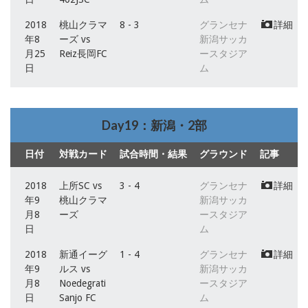
2018
桃山クラマ
8 - 3
グランセナ
詳細
年8
ーズ vs
新潟サッカ
月25
Reiz長岡FC
ースタジア
日
ム
Day19：新潟・2部
日付
対戦カード
試合時間・結果
グラウンド
記事
2018
上所SC vs
3 - 4
グランセナ
詳細
年9
桃山クラマ
新潟サッカ
月8
ーズ
ースタジア
日
ム
2018
新通イーグ
1 - 4
グランセナ
詳細
年9
ルス vs
新潟サッカ
月8
Noedegrati
ースタジア
日
Sanjo FC
ム