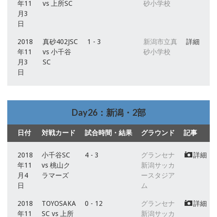
年11
vs 上所SC
砂小学校
月3
日
2018
真砂402JSC
1 - 3
新潟市立真
詳細
年11
vs 小千谷
砂小学校
月3
SC
日
Day26：新潟・2部
日付
対戦カード
試合時間・結果
グラウンド
記事
2018
小千谷SC
4 - 3
グランセナ
詳細
年11
vs 桃山ク
新潟サッカ
月4
ラマーズ
ースタジア
日
ム
2018
TOYOSAKA
0 - 12
グランセナ
詳細
年11
SC vs 上所
新潟サッカ