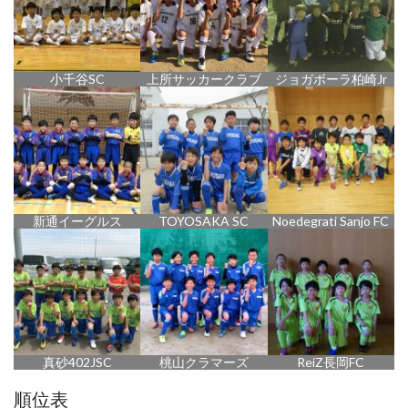
小千谷SC
上所サッカークラブ
ジョガボーラ柏崎Jr
新通イーグルス
TOYOSAKA SC
Noedegrati Sanjo FC
真砂402JSC
桃山クラマーズ
ReiZ長岡FC
順位表