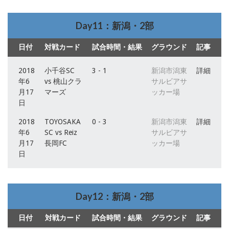
Day11：新潟・2部
日付
対戦カード
試合時間・結果
グラウンド
記事
2018
小千谷SC
3 - 1
新潟市潟東
詳細
年6
vs 桃山クラ
サルビアサ
月17
マーズ
ッカー場
日
2018
TOYOSAKA
0 - 3
新潟市潟東
詳細
年6
SC vs Reiz
サルビアサ
月17
長岡FC
ッカー場
日
Day12：新潟・2部
日付
対戦カード
試合時間・結果
グラウンド
記事