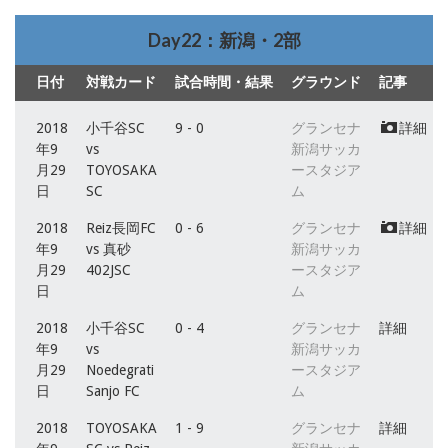
Day22：新潟・2部
日付
対戦カード
試合時間・結果
グラウンド
記事
2018
小千谷SC
9 - 0
グランセナ
詳細
年9
vs
新潟サッカ
月29
TOYOSAKA
ースタジア
日
SC
ム
2018
Reiz長岡FC
0 - 6
グランセナ
詳細
年9
vs 真砂
新潟サッカ
月29
402JSC
ースタジア
日
ム
2018
小千谷SC
0 - 4
グランセナ
詳細
年9
vs
新潟サッカ
月29
Noedegrati
ースタジア
日
Sanjo FC
ム
2018
TOYOSAKA
1 - 9
グランセナ
詳細