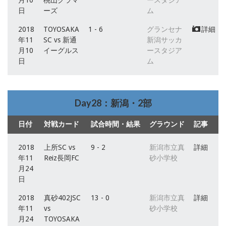
日
ーズ
ム
2018
TOYOSAKA
1 - 6
グランセナ
詳細
年11
SC vs 新通
新潟サッカ
月10
イーグルス
ースタジア
日
ム
Day28：新潟・2部
日付
対戦カード
試合時間・結果
グラウンド
記事
2018
上所SC vs
9 - 2
新潟市立真
詳細
年11
Reiz長岡FC
砂小学校
月24
日
2018
真砂402JSC
13 - 0
新潟市立真
詳細
年11
vs
砂小学校
月24
TOYOSAKA