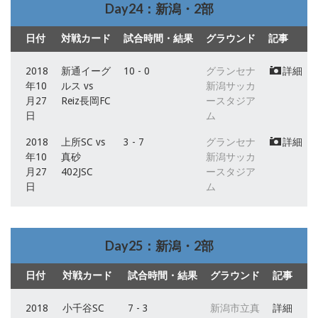
Day24：新潟・2部
日付
対戦カード
試合時間・結果
グラウンド
記事
2018
新通イーグ
10 - 0
グランセナ
詳細
年10
ルス vs
新潟サッカ
月27
Reiz長岡FC
ースタジア
日
ム
2018
上所SC vs
3 - 7
グランセナ
詳細
年10
真砂
新潟サッカ
月27
402JSC
ースタジア
日
ム
Day25：新潟・2部
日付
対戦カード
試合時間・結果
グラウンド
記事
2018
小千谷SC
7 - 3
新潟市立真
詳細