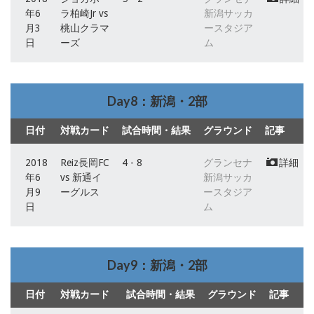
年6
ラ柏崎Jr vs
新潟サッカ
月3
桃山クラマ
ースタジア
日
ーズ
ム
Day8：新潟・2部
日付
対戦カード
試合時間・結果
グラウンド
記事
2018
Reiz長岡FC
4 - 8
グランセナ
詳細
年6
vs 新通イ
新潟サッカ
月9
ーグルス
ースタジア
日
ム
Day9：新潟・2部
日付
対戦カード
試合時間・結果
グラウンド
記事