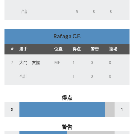
合計
9
0
0
Rafaga C.F.
#
選手
位置
得点
警告
退場
7
大門 友惺
MF
1
0
0
合計
1
0
0
得点
9
1
警告