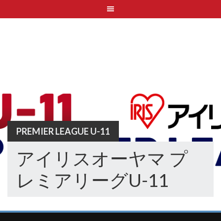
Skip
to
content
PREMIER LEAGUE U-11
アイリスオーヤマ プ
レミアリーグU-11