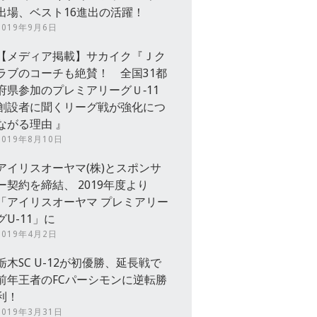
出場、ベスト16進出の活躍！
2019年9月6日
【メディア掲載】サカイク『Ｊク
ラブのコーチも絶賛！ 全国31都
府県参加のプレミアリーグＵ‐11
創設者に聞くリーグ戦が強化につ
ながる理由 』
2019年8月10日
アイリスオーヤマ(株)とスポンサ
ー契約を締結、 2019年度より
「アイリスオーヤマ プレミアリー
グU-11」に
2019年4月2日
栃木SC U-12が初優勝、延長戦で
前年王者のFCパーシモンに逆転勝
利！
2019年3月31日