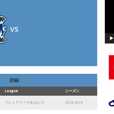
動
画
プ
レ
vs
ー
ヤ
ー
詳細
League
シーズン
プレミアリーグ富山U-11
2018-2019