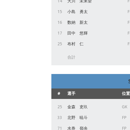
14
大川 未来望
F
15
小島 勇太
F
16
数納 新太
F
17
田中 悠輝
F
25
布村 仁
F
合計
#
選手
位置
25
金森 吏玖
GK
33
北野 暁斗
FP
71
水巻 嶺央
FP