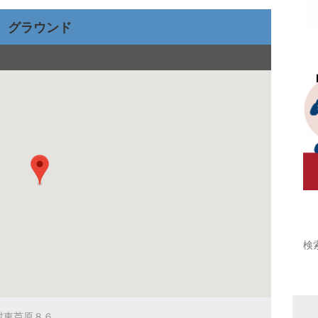
グラウンド
橋村東芦原８６