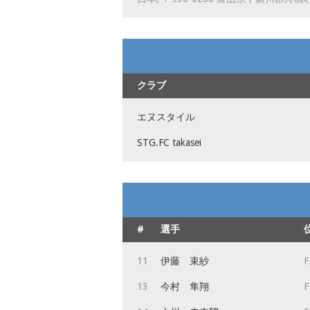
クラブ
エヌスタイル
STG.FC takasei
#
選手
11
伊藤 束紗
F
13
今村 隼翔
F