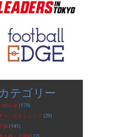
カテゴリー
お知らせ
(179)
チャンピオンシップ
(20)
千葉
(141)
参入戦・入替戦
(7)