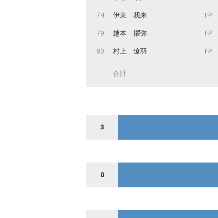
74
伊東 我来
FP
79
越本 擢弥
FP
80
村上 遼羽
FP
合計
3
0