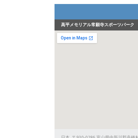
高平メモリアル常願寺スポーツパーク
日本, 〒930-0286 富山県中新川郡舟