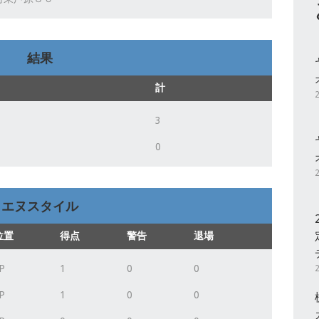
結果
計
3
0
エヌスタイル
位置
得点
警告
退場
P
1
0
0
P
1
0
0