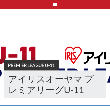
Skip
to
content
PREMIER LEAGUE U-11
アイリスオーヤマ プ
レミアリーグU-11