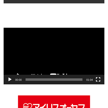
動
画
プ
レ
ー
ヤ
ー
00:00
01:04