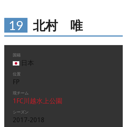
19
北村 唯
国籍
日本
位置
FP
現チーム
1FC川越水上公園
シーズン
2017-2018