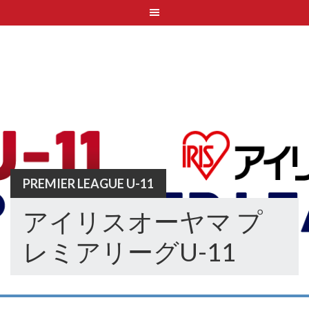
Skip
to
content
PREMIER LEAGUE U-11
アイリスオーヤマ プ
レミアリーグU-11