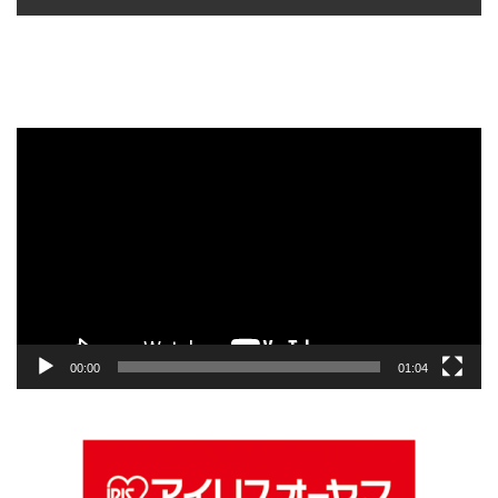
動
画
プ
レ
ー
ヤ
ー
00:00
01:04