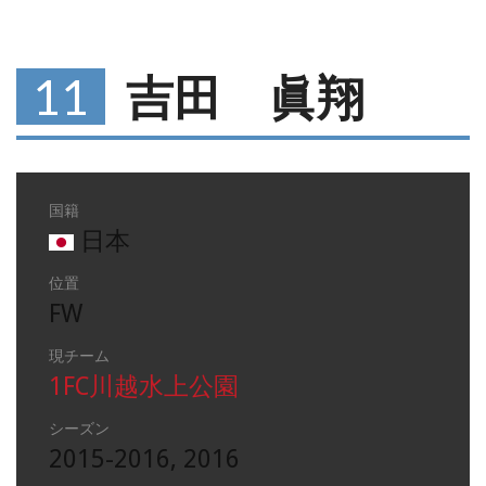
11
吉田 眞翔
国籍
日本
位置
FW
現チーム
1FC川越水上公園
シーズン
2015-2016, 2016