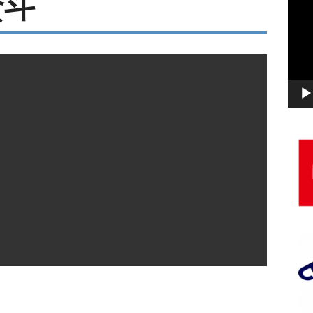
賢斗
画
プ
レ
ー
ヤ
ー