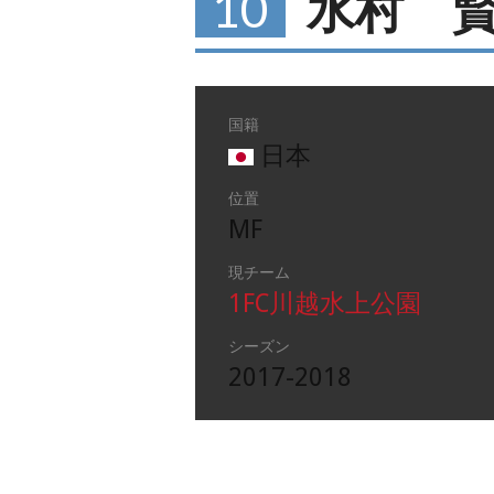
10
水村 
国籍
日本
位置
MF
現チーム
1FC川越水上公園
シーズン
2017-2018