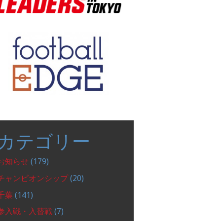
カテゴリー
お知らせ
(179)
チャンピオンシップ
(20)
千葉
(141)
参入戦・入替戦
(7)