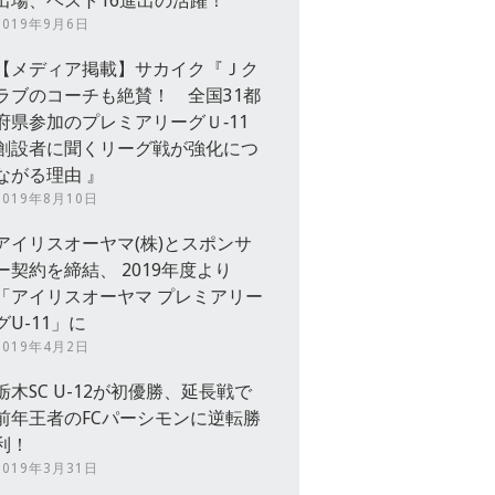
出場、ベスト16進出の活躍！
2019年9月6日
【メディア掲載】サカイク『Ｊク
ラブのコーチも絶賛！ 全国31都
府県参加のプレミアリーグＵ‐11
創設者に聞くリーグ戦が強化につ
ながる理由 』
2019年8月10日
アイリスオーヤマ(株)とスポンサ
ー契約を締結、 2019年度より
「アイリスオーヤマ プレミアリー
グU-11」に
2019年4月2日
栃木SC U-12が初優勝、延長戦で
前年王者のFCパーシモンに逆転勝
利！
2019年3月31日