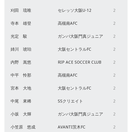
刈田 琉唯
セレッソ大阪U-12
2
寺本 雄登
高槻南AFC
2
光定 駿
ガンバ大阪門真ジュニア
2
姉川 琥珀
大阪セントラルFC
2
内野 嵩悠
RIP ACE SOCCER CLUB
2
中平 怜那
高槻南AFC
2
宮本 大地
大阪セントラルFC
2
中尾 來稀
SSクリエイト
2
小坂 大輝
ガンバ大阪門真ジュニア
2
小笠原 悠成
AVANTI茨木FC
2