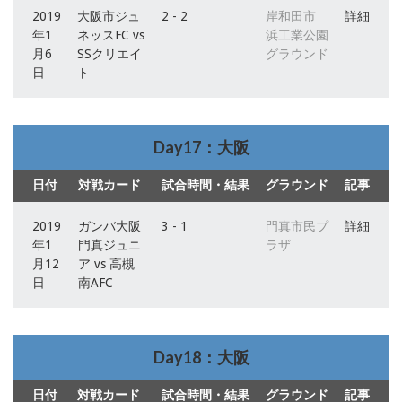
2019
大阪市ジュ
2 - 2
岸和田市
詳細
年1
ネッスFC vs
浜工業公園
月6
SSクリエイ
グラウンド
日
ト
Day17：大阪
日付
対戦カード
試合時間・結果
グラウンド
記事
2019
ガンバ大阪
3 - 1
門真市民プ
詳細
年1
門真ジュニ
ラザ
月12
ア vs 高槻
日
南AFC
Day18：大阪
日付
対戦カード
試合時間・結果
グラウンド
記事