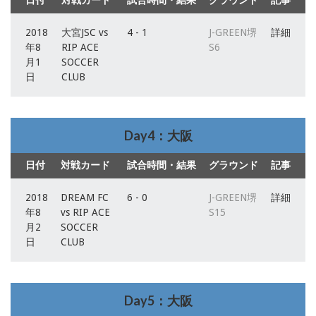
日付
対戦カード
試合時間・結果
グラウンド
記事
2018
大宮JSC vs
4 - 1
J-GREEN堺
詳細
年8
RIP ACE
S6
月1
SOCCER
日
CLUB
Day4：大阪
日付
対戦カード
試合時間・結果
グラウンド
記事
2018
DREAM FC
6 - 0
J-GREEN堺
詳細
年8
vs RIP ACE
S15
月2
SOCCER
日
CLUB
Day5：大阪