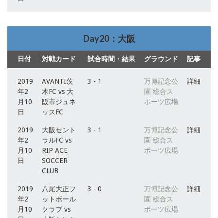
Day20：大阪
日付
対戦カード
試合時間・結果
グラウンド
記事
2019
AVANTI茨
3 - 1
万博記念公
詳細
年2
木FC vs 大
園 総合ス
月10
阪市ジュネ
ポーツ広場
日
ッスFC
2019
大阪セント
3 - 1
万博記念公
詳細
年2
ラルFC vs
園 総合ス
月10
RIP ACE
ポーツ広場
日
SOCCER
CLUB
2019
八尾大正フ
3 - 0
万博記念公
詳細
年2
ットボール
園 総合ス
月10
クラブ vs
ポーツ広場