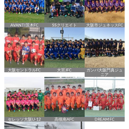
AVANTI茨木FC
SSクリエイト
大阪市ジュネッスFC
大阪セントラルFC
大宮JFC
ガンバ大阪門真ジュ
ニア
セレッソ大阪U-12
高槻南AFC
DREAM FC