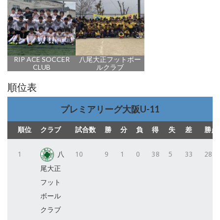
RIP ACE SOCCER
八尾大正フットボー
CLUB
ルクラブ
順位表
プレミアリーグ大阪U-11
順位
クラブ
試合数
勝
分
負
得
失
差
勝点
1
八
10
9
1
0
38
5
33
28
尾大正
フット
ボール
クラブ