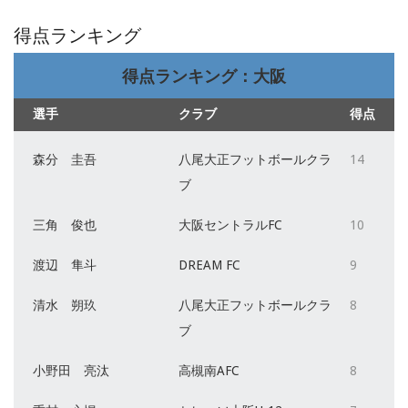
得点ランキング
得点ランキング：大阪
選手
クラブ
得点
森分 圭吾
八尾大正フットボールクラ
14
ブ
三角 俊也
大阪セントラルFC
10
渡辺 隼斗
DREAM FC
9
清水 朔玖
八尾大正フットボールクラ
8
ブ
小野田 亮汰
高槻南AFC
8