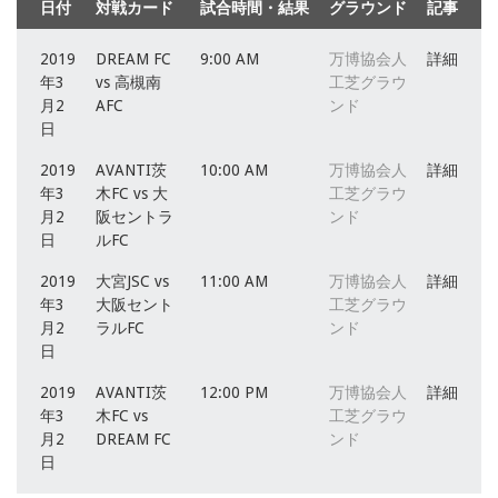
日付
対戦カード
試合時間・結果
グラウンド
記事
2019
DREAM FC
9:00 AM
万博協会人
詳細
年3
vs 高槻南
工芝グラウ
月2
AFC
ンド
日
2019
AVANTI茨
10:00 AM
万博協会人
詳細
年3
木FC vs 大
工芝グラウ
月2
阪セントラ
ンド
日
ルFC
2019
大宮JSC vs
11:00 AM
万博協会人
詳細
年3
大阪セント
工芝グラウ
月2
ラルFC
ンド
日
2019
AVANTI茨
12:00 PM
万博協会人
詳細
年3
木FC vs
工芝グラウ
月2
DREAM FC
ンド
日