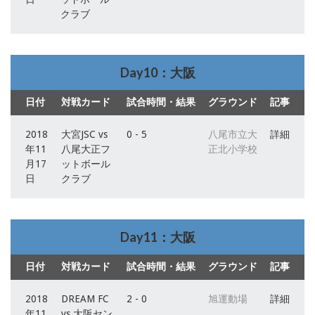
クラブ
Day10：大阪
日付
対戦カード
試合時間・結果
グラウンド
記事
2018
大宮JSC vs
0 - 5
八尾市立大
詳細
年11
八尾大正フ
正北小学校
月17
ットボール
日
クラブ
Day11：大阪
日付
対戦カード
試合時間・結果
グラウンド
記事
2018
DREAM FC
2 - 0
旭運動場
詳細
年11
vs 大阪セン