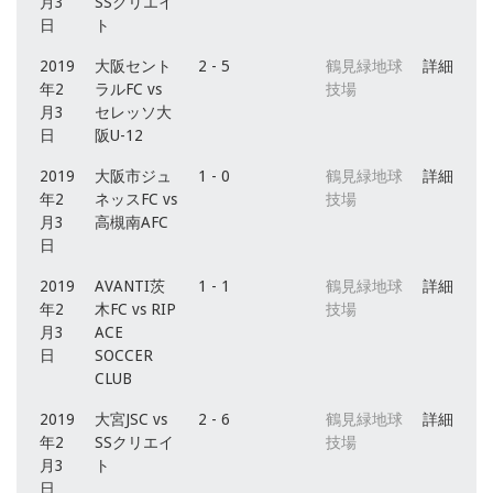
月3
SSクリエイ
日
ト
2019
大阪セント
2 - 5
鶴見緑地球
詳細
年2
ラルFC vs
技場
月3
セレッソ大
日
阪U-12
2019
大阪市ジュ
1 - 0
鶴見緑地球
詳細
年2
ネッスFC vs
技場
月3
高槻南AFC
日
2019
AVANTI茨
1 - 1
鶴見緑地球
詳細
年2
木FC vs RIP
技場
月3
ACE
日
SOCCER
CLUB
2019
大宮JSC vs
2 - 6
鶴見緑地球
詳細
年2
SSクリエイ
技場
月3
ト
日