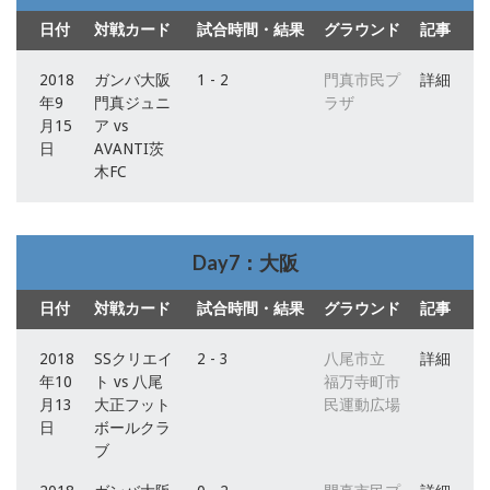
日付
対戦カード
試合時間・結果
グラウンド
記事
2018
ガンバ大阪
1 - 2
門真市民プ
詳細
年9
門真ジュニ
ラザ
月15
ア vs
日
AVANTI茨
木FC
Day7：大阪
日付
対戦カード
試合時間・結果
グラウンド
記事
2018
SSクリエイ
2 - 3
八尾市立
詳細
年10
ト vs 八尾
福万寺町市
月13
大正フット
民運動広場
日
ボールクラ
ブ