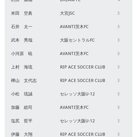
米田 空眞
大宮JSC
3
石井 太一
AVANTI茨木FC
3
武本 秀哉
大阪セントラルFC
3
小河原 暁
AVANTI茨木FC
3
上村 海琉
RIP ACE SOCCER CLUB
3
樺山 文代志
RIP ACE SOCCER CLUB
3
小松 琉誠
セレッソ大阪U-12
3
加藤 総司
AVANTI茨木FC
3
塩尻 哲平
セレッソ大阪U-12
3
伊藤 大翔
RIP ACE SOCCER CLUB
3