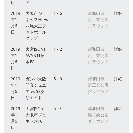
日
ア
2019
大阪市ジュ
1 - 6
岸和田市
詳細
年1
ネッスFC vs
浜工業公園
月6
八尾大正フ
グラウンド
日
ットボール
クラブ
2019
大宮JSC vs
1 - 2
岸和田市
詳細
年1
AVANTI茨
浜工業公園
月6
木FC
グラウンド
日
2019
ガンバ大阪
5 - 0
岸和田市
詳細
年1
門真ジュニ
浜工業公園
月6
ア vs SSク
グラウンド
日
リエイト
2019
大宮JSC vs
5 - 3
岸和田市
詳細
年1
大阪市ジュ
浜工業公園
月6
ネッスFC
グラウンド
日