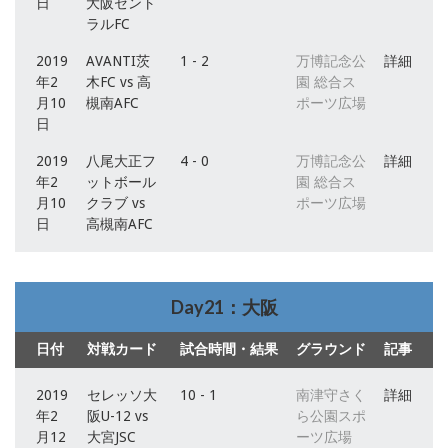
日
大阪セント
ラルFC
2019
AVANTI茨
1 - 2
万博記念公
詳細
年2
木FC vs 高
園 総合ス
月10
槻南AFC
ポーツ広場
日
2019
八尾大正フ
4 - 0
万博記念公
詳細
年2
ットボール
園 総合ス
月10
クラブ vs
ポーツ広場
日
高槻南AFC
Day21：大阪
日付
対戦カード
試合時間・結果
グラウンド
記事
2019
セレッソ大
10 - 1
南津守さく
詳細
年2
阪U-12 vs
ら公園スポ
月12
大宮JSC
ーツ広場