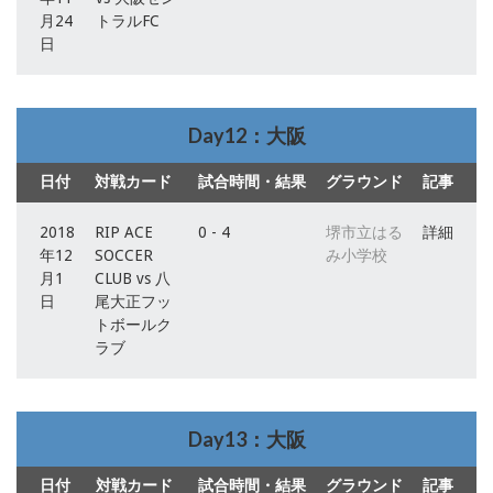
月24
トラルFC
日
Day12：大阪
日付
対戦カード
試合時間・結果
グラウンド
記事
2018
RIP ACE
0 - 4
堺市立はる
詳細
年12
SOCCER
み小学校
月1
CLUB vs 八
日
尾大正フッ
トボールク
ラブ
Day13：大阪
日付
対戦カード
試合時間・結果
グラウンド
記事