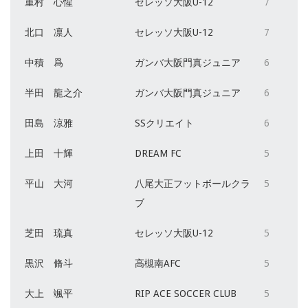
重村 心惺
セレッソ大阪U-12
7
北口 凛人
セレッソ大阪U-12
7
中積 爲
ガンバ大阪門真ジュニア
6
半田 龍之介
ガンバ大阪門真ジュニア
6
田島 涼雅
SSクリエイト
6
上田 十輝
DREAM FC
5
平山 大河
八尾大正フットボールクラ
5
ブ
芝田 琉真
セレッソ大阪U-12
5
黒沢 脩斗
高槻南AFC
5
大上 颯平
RIP ACE SOCCER CLUB
5