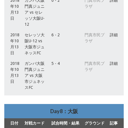
2018
ガンバ大阪
0 - 2
門真市民プ
詳細
年10
門真ジュニ
ラザ
月13
ア vs セレ
日
ッソ大阪U-
12
2018
セレッソ大
6 - 2
門真市民プ
詳細
年10
阪U-12 vs
ラザ
月13
大阪市ジュ
日
ネッスFC
2018
ガンバ大阪
5 - 4
門真市民プ
詳細
年10
門真ジュニ
ラザ
月13
ア vs 大阪
日
市ジュネッ
スFC
Day8：大阪
日付
対戦カード
試合時間・結果
グラウンド
記事