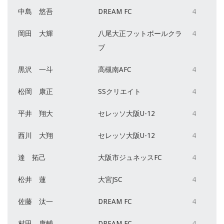
中島 悠吾
DREAM FC
4
岡田 大輝
八尾大正フットボールクラ
4
ブ
黒沢 一斗
高槻南AFC
4
松岡 康正
SSクリエイト
4
平井 翔大
セレッソ大阪U-12
4
西川 大翔
セレッソ大阪U-12
4
達 拓己
大阪市ジュネッスFC
4
松井 蓮
大宮JSC
4
佐藤 汰一
DREAM FC
4
村田 康輔
DREAM FC
4