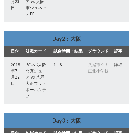
月23
ア vs 大阪
日
市ジュネッ
スFC
Day2：大阪
日付
対戦カード
試合時間・結果
グラウンド
記事
2018
ガンバ大阪
1 - 8
八尾市立大
詳細
年7
門真ジュニ
正北小学校
月22
ア vs 八尾
日
大正フット
ボールクラ
ブ
Day3：大阪