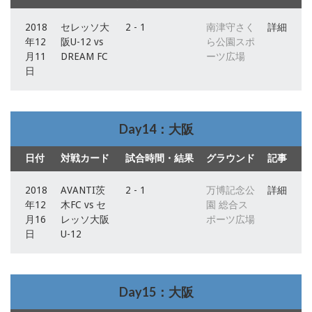
2018
セレッソ大
2 - 1
南津守さく
詳細
年12
阪U-12 vs
ら公園スポ
月11
DREAM FC
ーツ広場
日
Day14：大阪
日付
対戦カード
試合時間・結果
グラウンド
記事
2018
AVANTI茨
2 - 1
万博記念公
詳細
年12
木FC vs セ
園 総合ス
月16
レッソ大阪
ポーツ広場
日
U-12
Day15：大阪