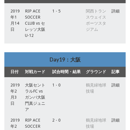
2019
RIP ACE
1 - 5
関西トラン
詳細
年1
SOCCER
スウェイス
月14
CLUB vs セ
ポーツスタ
日
レッソ大阪
ジアム
U-12
Day19：大阪
日付
対戦カード
試合時間・結果
グラウンド
記事
2019
大阪セント
1 - 0
鶴見緑地球
詳細
年2
ラルFC vs
技場
月3
ガンバ大阪
日
門真ジュニ
ア
2019
RIP ACE
2 - 0
鶴見緑地球
詳細
年2
SOCCER
技場