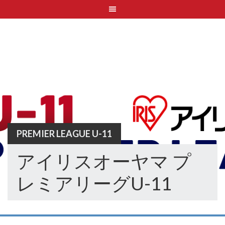
Skip
to
content
PREMIER LEAGUE U-11
アイリスオーヤマ プ
レミアリーグU-11