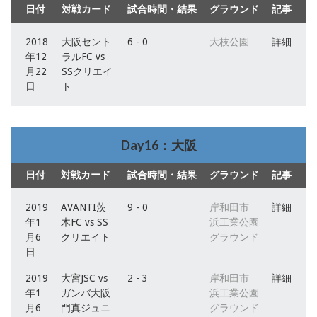
日付
対戦カード
試合時間・結果
グラウンド
記事
2018
大阪セント
6 - 0
大枝公園
詳細
年12
ラルFC vs
月22
SSクリエイ
日
ト
Day16：大阪
日付
対戦カード
試合時間・結果
グラウンド
記事
2019
AVANTI茨
9 - 0
岸和田市
詳細
年1
木FC vs SS
浜工業公園
月6
クリエイト
グラウンド
日
2019
大宮JSC vs
2 - 3
岸和田市
詳細
年1
ガンバ大阪
浜工業公園
月6
門真ジュニ
グラウンド