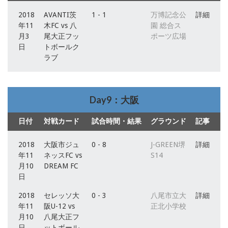
2018
AVANTI茨
1 - 1
万博記念公
詳細
年11
木FC vs 八
園 総合ス
月3
尾大正フッ
ポーツ広場
日
トボールク
ラブ
Day9：大阪
日付
対戦カード
試合時間・結果
グラウンド
記事
2018
大阪市ジュ
0 - 8
J-GREEN堺
詳細
年11
ネッスFC vs
S14
月10
DREAM FC
日
2018
セレッソ大
0 - 3
八尾市立大
詳細
年11
阪U-12 vs
正北小学校
月10
八尾大正フ
日
ットボール